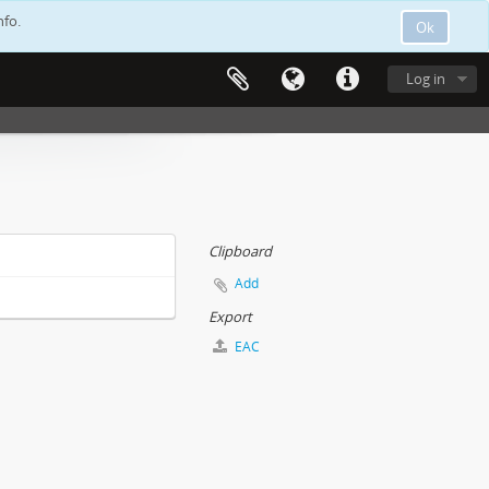
nfo.
Ok
Log in
Clipboard
Add
Export
EAC