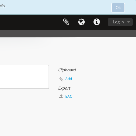
nfo.
Ok
Log in
Clipboard
Add
Export
EAC