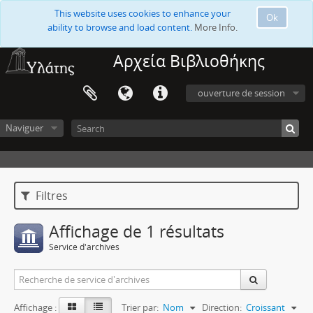
This website uses cookies to enhance your
Ok
ability to browse and load content.
More Info.
Αρχεία Βιβλιοθήκης
ouverture de session
Naviguer
Filtres
Affichage de 1 résultats
Service d'archives
Affichage :
Trier par:
Nom
Direction:
Croissant