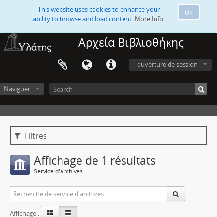
This website uses cookies to enhance your
Ok
ability to browse and load content.
More Info.
Αρχεία Βιβλιοθήκης
ouverture de session
Naviguer
Filtres
Affichage de 1 résultats
Service d'archives
Affichage :