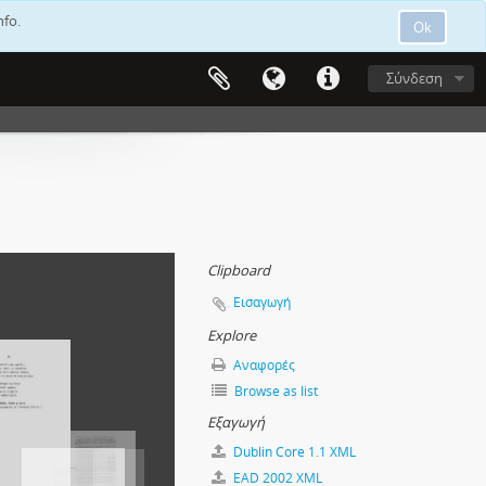
nfo.
Ok
Σύνδεση
Clipboard
Εισαγωγή
Explore
Αναφορές
Browse as list
Εξαγωγή
Dublin Core 1.1 XML
EAD 2002 XML