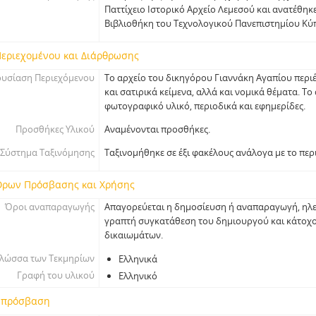
Παττίχειο Ιστορικό Αρχείο Λεμεσού και ανατέθηκ
Βιβλιοθήκη του Τεχνολογικού Πανεπιστημίου Κύ
Περιεχομένου και Διάρθρωσης
υσίαση Περιεχόμενου
Το αρχείο του δικηγόρου Γιαννάκη Αγαπίου περιέ
και σατιρικά κείμενα, αλλά και νομικά θέματα. Το
φωτογραφικό υλικό, περιοδικά και εφημερίδες.
Προσθήκες Υλικού
Αναμένονται προσθήκες.
Σύστημα Ταξινόμησης
Ταξινομήθηκε σε έξι φακέλους ανάλογα με το περ
Όρων Πρόσβασης και Χρήσης
Όροι αναπαραγωγής
Απαγορεύεται η δημοσίευση ή αναπαραγωγή, ηλε
γραπτή συγκατάθεση του δημιουργού και κάτοχ
δικαιωμάτων.
λώσσα των Τεκμηρίων
Ελληνικά
Γραφή του υλικού
Ελληνικό
 πρόσβαση