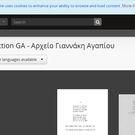
ite uses cookies to enhance your ability to browse and load content.
More I
ction GA - Αρχείο Γιαννάκη Αγαπίου
r languages available