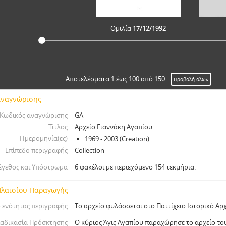
Ομιλία 17/12/1992
Αποτελέσματα 1 έως 100 από 150
Προβολή όλων
Αναγνώρισης
Κωδικός αναγνώρισης
GA
Τίτλος
Αρχείο Γιαννάκη Αγαπίου
Ημερομηνία(ες)
1969 - 2003 (Creation)
Επίπεδο περιγραφής
Collection
γεθος και Υπόστρωμα
6 φακέλοι με περιεχόμενο 154 τεκμήρια.
Πλαισίου Παραγωγής
ό ενότητας περιγραφής
Το αρχείο φυλάσσεται στο Παττίχειο Ιστορικό Αρ
ιαδικασία Πρόσκτησης
Ο κύριος Άγις Αγαπίου παραχώρησε το αρχείο το