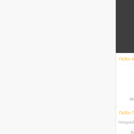
Πεδίο 
Μέ
Πεδίο 
Ιστορικ
Δ