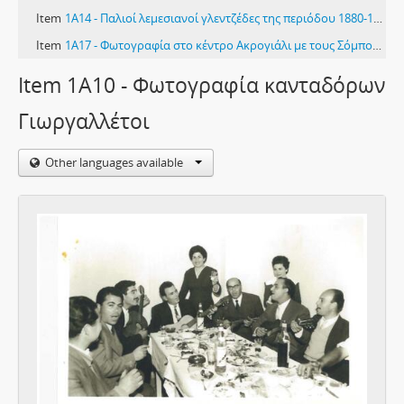
Item
1Α14 - Παλιοί λεμεσιανοί γλεντζέδες της περιόδου 1880-1925
Item
1Α17 - Φωτογραφία στο κέντρο Ακρογιάλι με τους Σόμπολα και Νομικό
Item
1Α19 - Xορωδία Φανάρη
Item 1Α10 - Φωτογραφία κανταδόρων
16 more...
Γιωργαλλέτοι
Other languages available