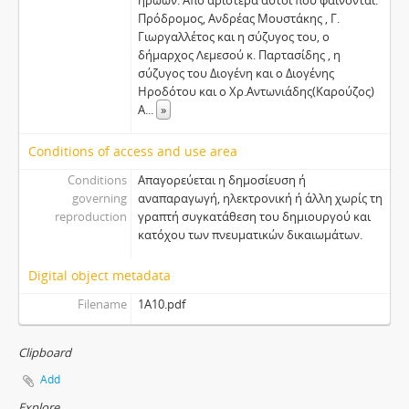
ηρώων. Από αριστερά αυτοί που φαίνονται:
Πρόδρομος, Ανδρέας Μουστάκης , Γ.
Γιωργαλλέτος και η σύζυγος του, ο
δήμαρχος Λεμεσού κ. Παρτασίδης , η
σύζυγος του Διογένη και ο Διογένης
Ηροδότου και ο Χρ.Αντωνιάδης(Καρούζος)
Α
...
»
Conditions of access and use area
Conditions
Απαγορεύεται η δημοσίευση ή
governing
αναπαραγωγή, ηλεκτρονική ή άλλη χωρίς τη
reproduction
γραπτή συγκατάθεση του δημιουργού και
κατόχου των πνευματικών δικαιωμάτων.
Digital object metadata
Filename
1A10.pdf
Clipboard
Add
Explore