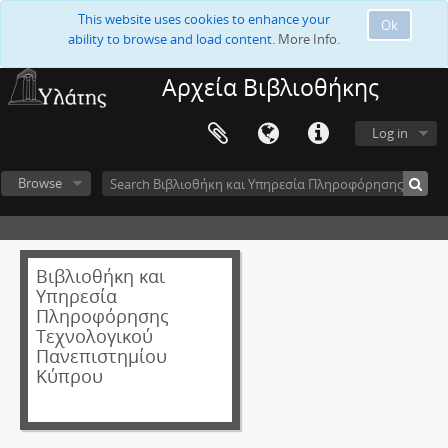
This website uses cookies to enhance your
Ok
ability to browse and load content.
More Info.
Αρχεία Βιβλιοθήκης
Log in
Browse
Βιβλιοθήκη και
Υπηρεσία
Πληροφόρησης
Τεχνολογικού
Πανεπιστημίου
Κύπρου