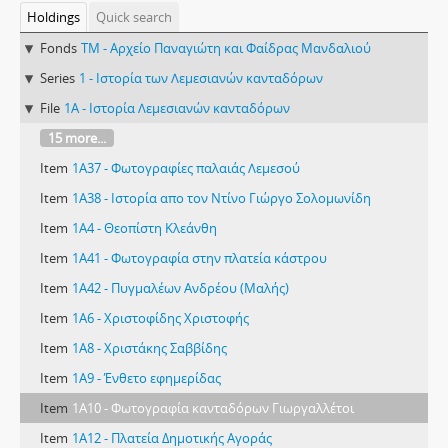
Holdings
Quick search
Fonds
TM - Αρχείο Παναγιώτη και Φαίδρας Μανδαλιού
Series
1 - Ιστορία των Λεμεσιανών κανταδόρων
File
1A - Ιστορία Λεμεσιανών κανταδόρων
15 more...
Item
1A37 - Φωτογραφίες παλαιάς Λεμεσού
Item
1A38 - Ιστορία απο τον Ντίνο Γιώργο Σολομωνίδη
Item
1A4 - Θεοπίστη Κλεάνθη
Item
1A41 - Φωτογραφία στην πλατεία κάστρου
Item
1A42 - Πυγμαλέων Ανδρέου (Μαλής)
Item
1A6 - Χριστοφίδης Χριστοφής
Item
1A8 - Χριστάκης Σαββίδης
Item
1A9 - Ένθετο εφημερίδας
Item
1Α10 - Φωτογραφία κανταδόρων Γιωργαλλέτοι
Item
1Α12 - Πλατεία Δημοτικής Αγοράς