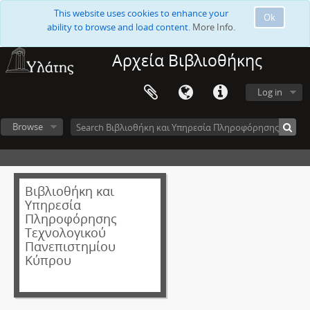
This website uses cookies to enhance your
Ok
ability to browse and load content.
More Info.
Αρχεία Βιβλιοθήκης
Log in
Browse
Βιβλιοθήκη και
Υπηρεσία
Πληροφόρησης
Τεχνολογικού
Πανεπιστημίου
Κύπρου