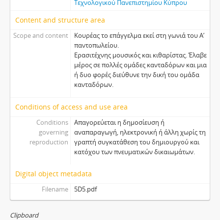
Τεχνολογικού Πανεπιστημίου Κύπρου
Content and structure area
Scope and content
Κουρέας το επάγγελμα εκεί στη γωνιά του Α’
παντοπωλείου.
Ερασιτέχνης μουσικός και κιθαρίστας. Έλαβε
μέρος σε πολλές ομάδες κανταδόρων και μια
ή δυο φορές διεύθυνε την δική του ομάδα
κανταδόρων.
Conditions of access and use area
Conditions
Απαγορεύεται η δημοσίευση ή
governing
αναπαραγωγή, ηλεκτρονική ή άλλη χωρίς τη
reproduction
γραπτή συγκατάθεση του δημιουργού και
κατόχου των πνευματικών δικαιωμάτων.
Digital object metadata
Filename
5D5.pdf
Clipboard