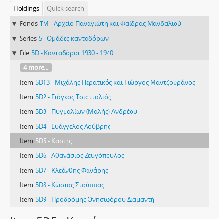
Holdings
Quick search
Fonds
TM - Αρχείο Παναγιώτη και Φαίδρας Μανδαλιού
Series
5 - Ομάδες κανταδόρων
File
5D - Κανταδόροι 1930 - 1940.
4 more...
Item
5D13 - Μιχάλης Περατικός και Γιώργος Μαντζουράνος
Item
5D2 - Γιάγκος Τσιατταλιός
Item
5D3 - Πυγμαλίων (Μαλής) Ανδρέου
Item
5D4 - Ευάγγελος Λούβρης
Item
5D5 - Κασιής
Item
5D6 - Αθανάσιος Ζευγόπουλος
Item
5D7 - Κλεάνθης Φανάρης
Item
5D8 - Κώστας Στούππας
Item
5D9 - Προδρόμης Ονησιφόρου Διαμαντή