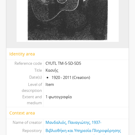
Identity area
Reference code
CYUTL TM-5-5D-5D5
Title
Κασιής
Date(s)
1920 - 2011 (Creation)
Level of
Item
description
Extent and
1 φωτογραφία
medium
Context area
Name of creator
Μανδαλιός, Παναγιώτης, 1937-
Repository
Βιβλιοθήκη και Υπηρεσία Πληροφόρησης