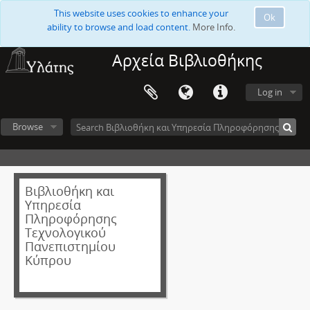
This website uses cookies to enhance your
Ok
ability to browse and load content.
More Info.
Αρχεία Βιβλιοθήκης
Log in
Browse
Βιβλιοθήκη και
Υπηρεσία
Πληροφόρησης
Τεχνολογικού
Πανεπιστημίου
Κύπρου