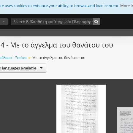
ite uses cookies to enhance your ability to browse and load content.
More I
14 - Με το άγγελμα του θανάτου του
κόλαου Ι. Ξιούτα
Με το άγγελμα του θανάτου του
r languages available