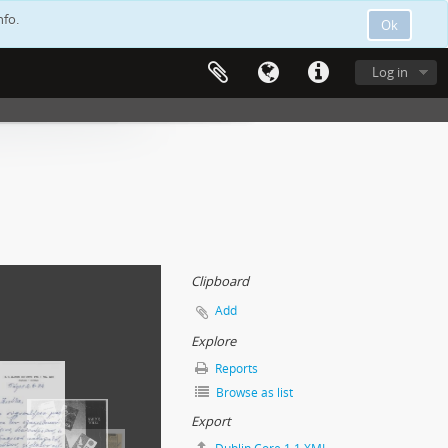
nfo.
Ok
Log in
Clipboard
Add
Explore
Reports
Browse as list
Export