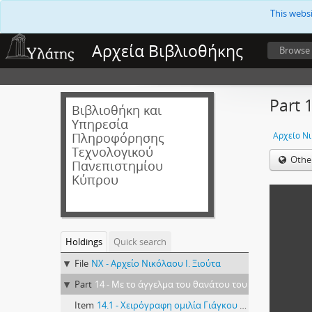
This webs
Αρχεία Βιβλιοθήκης
Browse
Part 
Βιβλιοθήκη και
Υπηρεσία
Πληροφόρησης
Αρχείο Νι
Τεχνολογικού
Othe
Πανεπιστημίου
Κύπρου
Holdings
Quick search
File
NX - Αρχείο Νικόλαου Ι. Ξιούτα
Part
14 - Με το άγγελμα του θανάτου του
Item
14.1 - Χειρόγραφη ομιλία Γιάγκου Βαρνάβα