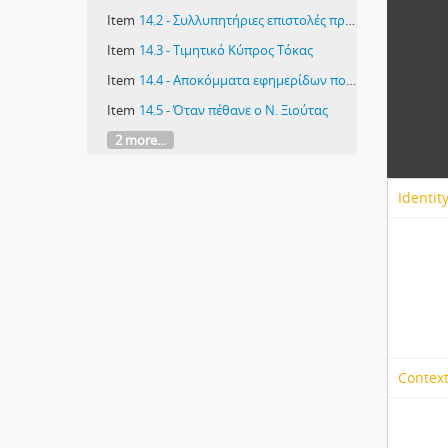
Item
14.2 - Συλλυπητήριες επιστολές προς την οικογένεια του Νικόλαου Ξιούτα
Item
14.3 - Τιμητικό Κύπρος Τόκας
Item
14.4 - Αποκόμματα εφημερίδων που δημοσιεύτηκαν για το κ. Ξιούτα
Item
14.5 - Όταν πέθανε ο Ν. Ξιούτας
2 more...
Identit
Context