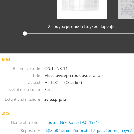
Χειρόγραφη ομιλία Γιάγκου Βαρνάβα
y area
Reference code
CYUTL NX-14
Title
Με το άγγελμα του θανάτου του
Date(s)
1984 - ? (Creation)
Level of description
Part
Extent and medium
26 τεκμήρια
 area
Name of creator
Ξιούτας, Νικόλαος (1901-1984)
Repository
Βιβλιοθήκη και Υπηρεσία Πληροφόρησης Τεχνολ