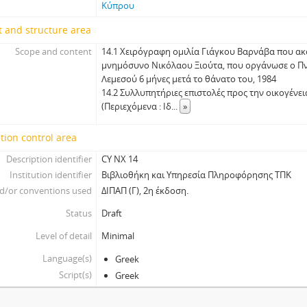
Κύπρου
 and structure area
Scope and content
14.1 Χειρόγραφη ομιλία Γιάγκου Βαρνάβα που ακ
μνημόσυνο Νικόλαου Ξιούτα, που οργάνωσε ο Π
Λεμεσού 6 μήνες μετά το θάνατο του, 1984
14.2 Συλλυπητήριες επιστολές προς την οικογένε
(Περιεχόμενα : Ιδ
...
»
tion control area
Description identifier
CY NX 14
Institution identifier
Βιβλιοθήκη και Υπηρεσία Πληροφόρησης ΤΠΚ
d/or conventions used
ΔΙΠΑΠ (Γ), 2η έκδοση.
Status
Draft
Level of detail
Minimal
Language(s)
Greek
Script(s)
Greek