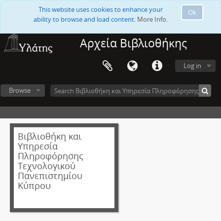
This website uses cookies to enhance your
Ok
ability to browse and load content.
More Info.
Αρχεία Βιβλιοθήκης
Log in
Browse
Βιβλιοθήκη και
Υπηρεσία
Πληροφόρησης
Τεχνολογικού
Πανεπιστημίου
Κύπρου