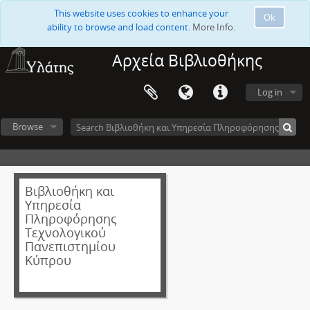
This website uses cookies to enhance your
Ok
ability to browse and load content.
More Info.
Αρχεία Βιβλιοθήκης
Log in
Browse
Βιβλιοθήκη και
Υπηρεσία
Πληροφόρησης
Τεχνολογικού
Πανεπιστημίου
Κύπρου