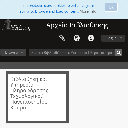
This website uses cookies to enhance your
Ok
ability to browse and load content.
More Info.
Αρχεία Βιβλιοθήκης
Log in
Browse
Βιβλιοθήκη και
Υπηρεσία
Πληροφόρησης
Τεχνολογικού
Πανεπιστημίου
Κύπρου