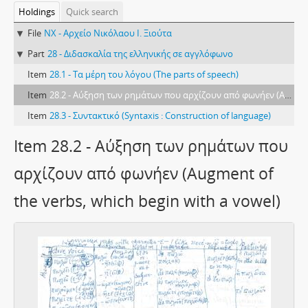
Holdings
Quick search
File
NX - Αρχείο Νικόλαου Ι. Ξιούτα
Part
28 - Διδασκαλία της ελληνικής σε αγγλόφωνο
Item
28.1 - Τα μέρη του λόγου (The parts of speech)
Item
28.2 - Αύξηση των ρημάτων που αρχίζουν από φωνήεν (Augment of the verbs, which begin with a vowel)
Item
28.3 - Συντακτικό (Syntaxis : Construction of language)
Item 28.2 - Αύξηση των ρημάτων που
αρχίζουν από φωνήεν (Augment of
the verbs, which begin with a vowel)