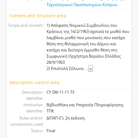
Τεχνολογικού Πανεπιστημίου Κύπρου
Content and structure area
Scope and content
1) Απόφαση Νομικού Συμβουλίου του
Κράτους της 16/2/1963 σχετικά το μισθό που
λαμβάνει μισθό που μουσικός που κατέχει
θέση στη Φιλαρμονική του Δήμου και
κατέχει και δεύτερη έμμισθο θέση στη
Συμφωνική Ορχήστρα Βορείου Ελλάδος
28/9/1963
2) Επιστολή Σόλωνα
...
»
Description control area
Description
CY SM-11-11.73
identifier
Institution
Βιβλιοθήκη και Υπηρεσία Πληροφόρησης
identifier
ΤΠΚ
Rules and/or
ΔΙΠΑΠ (Γ), 2η έκδοση.
conventions used
Status
Final