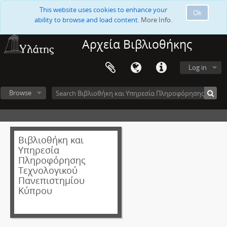
This website uses cookies to enhance your
Ok
ability to browse and load content.
More Info.
Αρχεία Βιβλιοθήκης
Log in
Browse
Βιβλιοθήκη και
Υπηρεσία
Πληροφόρησης
Τεχνολογικού
Πανεπιστημίου
Κύπρου