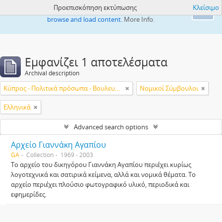
Προεπισκόπηση εκτύπωσης
Κλείσιμο
This website uses cookies to enhance your ability to
Ok
browse and load content.
More Info.
Εμφανίζει 1 αποτελέσματα
Archival description
Κύπρος - Πολιτικά πρόσωπα - Βουλευτές
Νομικοί Σύμβουλοι
Ελληνικά
Advanced search options
Αρχείο Γιαννάκη Αγαπίου
GA
Collection
1969 - 2003
Το αρχείο του δικηγόρου Γιαννάκη Αγαπίου περιέχει κυρίως
λογοτεχνικά και σατιρικά κείμενα, αλλά και νομικά θέματα. Το
αρχείο περιέχει πλούσιο φωτογραφικό υλικό, περιοδικά και
εφημερίδες.