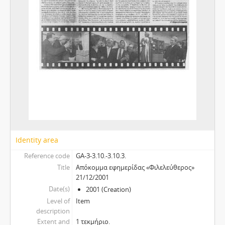
Identity area
Reference code
GA-3-3.10.-3.10.3.
Title
Απόκομμα εφημερίδας «Φιλελεύθερος»
21/12/2001
Date(s)
2001 (Creation)
Level of
Item
description
Extent and
1 τεκμήριο.