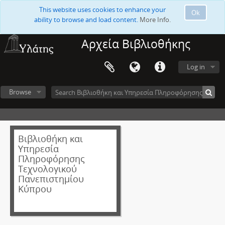
This website uses cookies to enhance your
Ok
ability to browse and load content.
More Info.
Αρχεία Βιβλιοθήκης
Log in
Browse
Βιβλιοθήκη και
Υπηρεσία
Πληροφόρησης
Τεχνολογικού
Πανεπιστημίου
Κύπρου