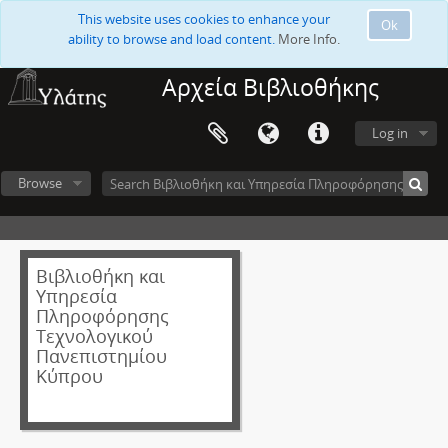
This website uses cookies to enhance your
Ok
ability to browse and load content.
More Info.
Αρχεία Βιβλιοθήκης
Log in
Browse
Βιβλιοθήκη και
Υπηρεσία
Πληροφόρησης
Τεχνολογικού
Πανεπιστημίου
Κύπρου