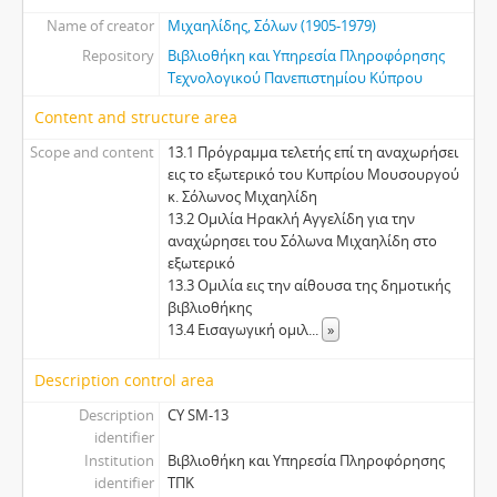
Name of creator
Μιχαηλίδης, Σόλων (1905-1979)
Repository
Βιβλιοθήκη και Υπηρεσία Πληροφόρησης
Τεχνολογικού Πανεπιστημίου Κύπρου
Content and structure area
Scope and content
13.1 Πρόγραμμα τελετής επί τη αναχωρήσει
εις το εξωτερικό του Κυπρίου Μουσουργού
κ. Σόλωνος Μιχαηλίδη
13.2 Oμιλία Ηρακλή Αγγελίδη για την
αναχώρησει του Σόλωνα Μιχαηλίδη στο
εξωτερικό
13.3 Ομιλία εις την αίθουσα της δημοτικής
βιβλιοθήκης
13.4 Εισαγωγική ομιλ
...
»
Description control area
Description
CY SM-13
identifier
Institution
Βιβλιοθήκη και Υπηρεσία Πληροφόρησης
identifier
ΤΠΚ