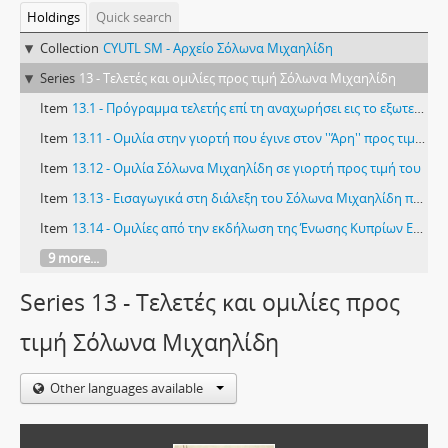
Holdings
Quick search
Collection
CYUTL SM - Αρχείο Σόλωνα Μιχαηλίδη
Series
13 - Τελετές και ομιλίες προς τιμή Σόλωνα Μιχαηλίδη
Item
13.1 - Πρόγραμμα τελετής επί τη αναχωρήσει εις το εξωτερικό του Κυπρίου Μουσουργού κ. Σόλωνος Μιχαηλίδη
Item
13.11 - Oμιλία στην γιορτή που έγινε στον ''Άρη'' προς τιμήν του Σόλωνα Μιχαηλίδη, 8/6/1952
Item
13.12 - Ομιλία Σόλωνα Μιχαηλίδη σε γιορτή προς τιμή του
Item
13.13 - Εισαγωγικά στη διάλεξη του Σόλωνα Μιχαηλίδη προς τιμή του
Item
13.14 - Ομιλίες από την εκδήλωση της Ένωσης Κυπρίων Ελλάδος προς τιμή του Σόλωνα Μιχαηλίδη
9 more...
Series 13 - Τελετές και ομιλίες προς
τιμή Σόλωνα Μιχαηλίδη
Other languages available