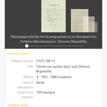
Πρόγραμμα τελετής επί τη αναχωρήσει εις το εξωτερικό του
Κυπρίου Μουσουργού κ. Σόλωνος Μιχαηλίδη
Identity area
Reference code
CYUTL SM-13
Title
Τελετές και ομιλίες προς τιμή Σόλωνα
Μιχαηλίδη
Date(s)
1952 - 1980 (Creation)
Level of
Series
description
Extent and
104 τεκμήρια
medium
Context area