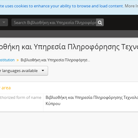
ite uses cookies to enhance your ability to browse and load content.
More I
ιοθήκη και Υπηρεσία Πληροφόρησης Τεχν
nstitution
Βιβλιοθήκη και Υπηρεσία Πληροφόρησης Τεχνολογικού Πανεπιστημίου Κύπρου
r languages available
y area
thorized form of name
Βιβλιοθήκη και Υπηρεσία Πληροφόρησης Τεχνολ
Κύπρου