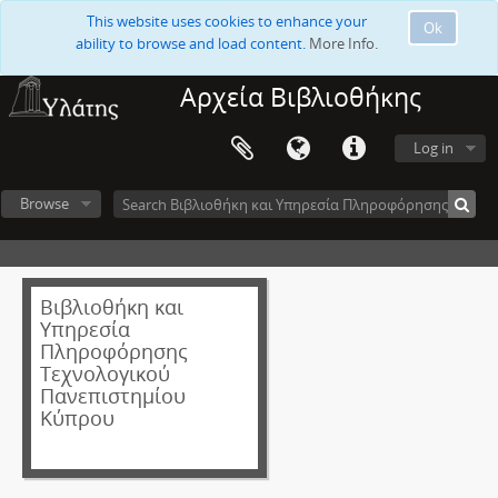
This website uses cookies to enhance your
Ok
ability to browse and load content.
More Info.
Αρχεία Βιβλιοθήκης
Log in
Browse
Βιβλιοθήκη και
Υπηρεσία
Πληροφόρησης
Τεχνολογικού
Πανεπιστημίου
Κύπρου