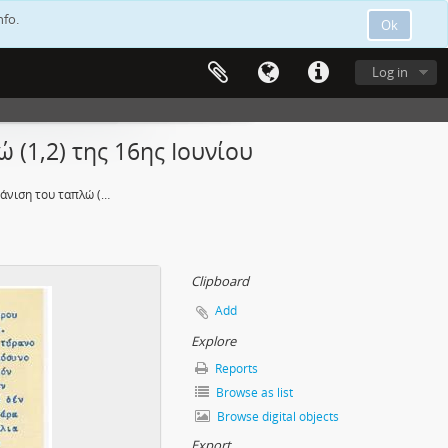
nfo.
Ok
Log in
 (1,2) της 16ης Ιουνίου
Ομιλία κατά την εμφάνιση του ταπλώ (1,2) της 16ης Ιουνίου
Clipboard
Add
Explore
Reports
Browse as list
Browse digital objects
Export