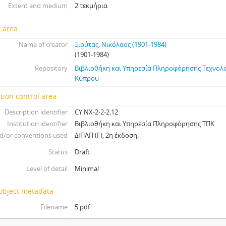
Extent and medium
2 τεκμήρια
 area
Name of creator
Ξιούτας, Νικόλαος (1901-1984)
(1901-1984)
Repository
Βιβλιοθήκη και Υπηρεσία Πληροφόρησης Τεχνολ
Κύπρου
tion control area
Description identifier
CY NX-2-2-2.12
Institution identifier
Βιβλιοθήκη και Υπηρεσία Πληροφόρησης ΤΠΚ
d/or conventions used
ΔΙΠΑΠ (Γ), 2η έκδοση.
Status
Draft
Level of detail
Minimal
 object metadata
Filename
5.pdf