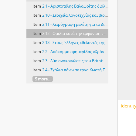
Item
2.1 - Αριστοτέλης Βαλαωρίτης διάλεξη στο θέατρο Γιορδαμλή
Item
2.10 - Στοιχεία λογοτεχνίας και βιογραφικά ποιητών και πεζογράφων υπό Θέμου Ροδάνθη και Φοίβου Αστέρη, Αθήναι
Item
2.11 - Χειρόγραφη μελέτη για το Διόνυσο (θεό)
Item
2.12 - Ομιλία κατά την εμφάνιση του ταπλώ (1,2) της 16ης Ιουνίου
Item
2.13 - Στους Έλληνες εθελοντές της Κύπρου (ΑΚΕΛ) που πολέμησαν το φασισμό στο Β΄ Παγκόσμιο Πόλεμο
Item
2.2 - Απόκομμα εφημερίδας «Χρόνος» Φεβρουάριο 1941, η εφημερίδα σχολιάζει την διάλεξη που έγινε με θέμα τον Αριστοτέλη Βαλαωρίτη από τον Νικόλαο Ξιούτα
Item
2.3 - Δύο ανακοινώσεις του British Institute Limassol για διάλεξη του Νικόλαου Ξιούτα με τίτλο «The origins and development of the drama»
Item
2.4 - Σχόλια πάνω σε έργα Κωστή Παλαμά
5 more...
Identit