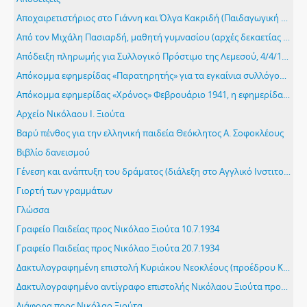
Αποχαιρετιστήριος στο Γιάννη και Όλγα Κακριδή (Παιδαγωγική ακαδημία Κύπρου, 8/09/1962)
Από τον Μιχάλη Πασιαρδή, μαθητή γυμνασίου (αρχές δεκαετίας 1960)
Απόδειξη πληρωμής για Συλλογικό Πρόστιμο της Λεμεσού, 4/4/1958
Απόκομμα εφημερίδας «Παρατηρητής» για τα εγκαίνια συλλόγου αποφοίτων μέσης εκπαιδεύσεως Λεμεσού, 11/2/43
Απόκομμα εφημερίδας «Χρόνος» Φεβρουάριο 1941, η εφημερίδα σχολιάζει την διάλεξη που έγινε με θέμα τον Αριστοτέλη Βαλαωρίτη από τον Νικόλαο Ξιούτα
Αρχείο Νικόλαου Ι. Ξιούτα
Βαρύ πένθος για την ελληνική παιδεία Θεόκλητος Α. Σοφοκλέους
Βιβλίο δανεισμού
Γένεση και ανάπτυξη του δράματος (διάλεξη στο Αγγλικό Ινστιτούτο Λεμεσού, 12/3/54)
Γιορτή των γραμμάτων
Γλώσσα
Γραφείο Παιδείας προς Νικόλαο Ξιούτα 10.7.1934
Γραφείο Παιδείας προς Νικόλαο Ξιούτα 20.7.1934
Δακτυλογραφημένη επιστολή Κυριάκου Νεοκλέους (προέδρου ΚΟΑ) προς Νικόλαο Ξιούτα, 1/8/1983
Δακτυλογραφημένο αντίγραφο επιστολής Νικόλαου Ξιούτα προς πρόεδρο Ελληνικής Κοινοτικής Συνελεύσεως 2.3.1965
Διάφορα προς Νικόλαο Ξιούτα