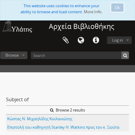
This website uses cookies to enhance your
Ok
ability to browse and load content.
More Info.
Αρχεία Βιβλιοθήκης
Log in
Browse
Subject of
Browse 2 results
Κώστας Ν. Μιχαηλίδης Κοιλανιώτης
Επιστολή του καθηγητή Stanley H. Watkins προς τον κ. Ξιούτα