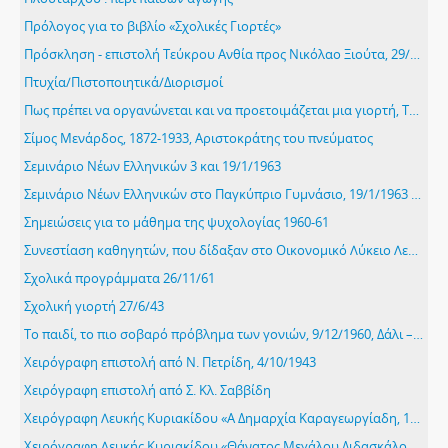
Πρόλογος για το βιβλίο «Σχολικές Γιορτές»
Πρόσκληση - επιστολή Τεύκρου Ανθία προς Νικόλαο Ξιούτα, 29/11/43
Πτυχία/Πιστοποιητικά/Διορισμοί
Πως πρέπει να οργανώνεται και να προετοιμάζεται μια γιορτή, Τέχνη του ηθοποιού
Σίμος Μενάρδος, 1872-1933, Αριστοκράτης του πνεύματος
Σεμινάριο Νέων Ελληνικών 3 και 19/1/1963
Σεμινάριο Νέων Ελληνικών στο Παγκύπριο Γυμνάσιο, 19/1/1963 "Διδασκαλία πεζογραφημάτων "
Σημειώσεις για το μάθημα της ψυχολογίας 1960-61
Συνεστίαση καθηγητών, που δίδαξαν στο Οικονομικό Λύκειο Λευκωσίας με την ευκαιρία της αφυπηρέτησης του κ. Κυριάκου Νεοκλέους, Λυκειάρχη. 3 επιστολές 18/4/1983, 5/6/1983 και 5/6/1983
Σχολικά προγράμματα 26/11/61
Σχολική γιορτή 27/6/43
Το παιδί, το πιο σοβαρό πρόβλημα των γονιών, 9/12/1960, Δάλι – Λευκωσία
Χειρόγραφη επιστολή από Ν. Πετρίδη, 4/10/1943
Χειρόγραφη επιστολή από Σ. Κλ. Σαββίδη
Χειρόγραφη Λευκής Κυριακίδου «Α Δημαρχία Καραγεωργίαδη, 1885-1887», Εφημερίδα Αλήθεια 19/10/1928
Χειρόγραφη Λευκής Κυριακίδου «Θάνατος Μεγάλου Διδασκάλου», εφημερίδα Ελευθερία