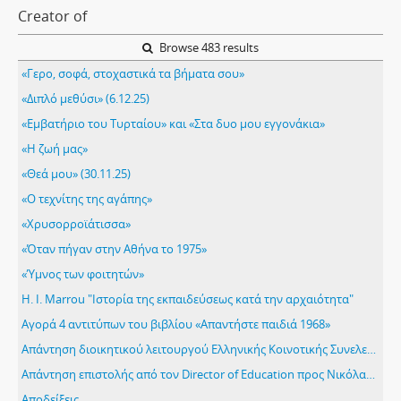
Creator of
Browse 483 results
«Γερο, σοφά, στοχαστικά τα βήματα σου»
«Διπλό μεθύσι» (6.12.25)
«Εμβατήριο του Τυρταίου» και «Στα δυο μου εγγονάκια»
«Η ζωή μας»
«Θεά μου» (30.11.25)
«Ο τεχνίτης της αγάπης»
«Χρυσορροϊάτισσα»
«Όταν πήγαν στην Αθήνα το 1975»
«Ύμνος των φοιτητών»
H. I. Marrou "Ιστορία της εκπαιδεύσεως κατά την αρχαιότητα"
Αγορά 4 αντιτύπων του βιβλίου «Απαντήστε παιδιά 1968»
Απάντηση διοικητικού λειτουργού Ελληνικής Κοινοτικής Συνελεύσεως 30.3.1965
Απάντηση επιστολής από τον Director of Education προς Νικόλαο Ξιούτα 2.6.1934
Αποδείξεις