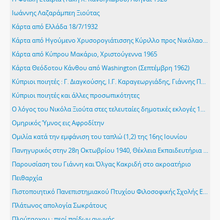
Ιωάννης Λαζαράμπεη Ξιούτας
Κάρτα από Ελλάδα 18/7/1932
Κάρτα από Ηγούμενο Χρυσορογιάτισσης Κύριλλο προς Νικόλαο Ξιούτα, συγχαρητήρια για τον αρραβώνα τους, 8/7/1929
Κάρτα από Κύπρου Μακάριο, Χριστούγεννα 1965
Κάρτα Θεόδοτου Κάνθου από Washington (Σεπτέμβρη 1962)
Κύπριοι ποιητές : Γ. Διαγκούσης, Ι.Γ. Καραγεωργιάδης, Γιάννης Περδίος, Ευέλθων Πιτσιλλίδης, Σίμος Μενάρδος
Κύπριοι ποιητές και άλλες προσωπικότητες
Ο λόγος του Νικόλα Ξιούτα στες τελευταίες δημοτικές εκλογές 19/3/1943, «ΧΡΟΝΟΣ» 8/4/1943
Ομηρικός Ύμνος εις Αφροδίτην
Ομιλία κατά την εμφάνιση του ταπλώ (1,2) της 16ης Ιουνίου
Πανηγυρικός στην 28η Οκτωβρίου 1940, Θέκλεια Εκπαιδευτήρια Λεμεσού 27.10.1967
Παρουσίαση του Γιάννη και Όλγας Κακριδή στο ακροατήριο
Πειθαρχία
Πιστοποιητικό Πανεπιστημιακού Πτυχίου Φιλοσοφικής Σχολής Εθνικού και Καποδιστριακού Πανεπιστημίου και η μετάφραση του στα αγγλικά
Πλάτωνος απολογία Σωκράτους
Πλούταρχου : περί παίδων αγωγής