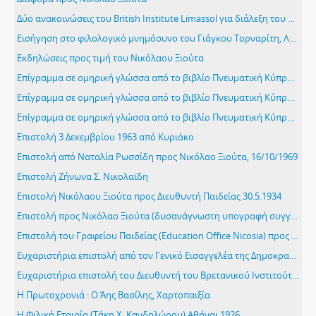
Δύο ανακοινώσεις του British Institute Limassol για διάλεξη του Νικόλαου Ξιούτα με τίτλο «The origins and development of the drama»
Εισήγηση στο φιλολογικό μνημόσυνο του Γιάγκου Τορναρίτη, Λεμεσός, Ριάλτο, Κυριακή 28/02/1943
Εκδηλώσεις προς τιμή του Νικόλαου Ξιούτα
Επίγραμμα σε ομηρική γλώσσα από το βιβλίο Πνευματική Κύπρος «Στην Ελένη Αυτονόμου»
Επίγραμμα σε ομηρική γλώσσα από το βιβλίο Πνευματική Κύπρος «Στην Παναγία την Τροοδίτισσα»
Επίγραμμα σε ομηρική γλώσσα από το βιβλίο Πνευματική Κύπρος «Στους ήρωες της Κύπρου που πήραν μέρος στο Β΄ Παγκόσμιο Πόλεμο»
Επιστολή 3 Δεκεμβρίου 1963 από Κυριάκο
Επιστολή από Ναταλία Ρωσσίδη προς Νικόλαο Ξιούτα, 16/10/1969
Επιστολή Ζήνωνα Σ. Νικολαϊδη
Επιστολή Νικόλαου Ξιούτα προς Διευθυντή Παιδείας 30.5.1934
Επιστολή προς Νικόλαο Ξιούτα (δυσανάγνωστη υπογραφή συγγραφέα, βιβλίου 2 τόμων), 4/5/1941 Λευκωσία
Επιστολή του Γραφείου Παιδείας (Education Office Nicosia) προς Mr Xioutas 21.6.1934
Ευχαριστήρια επιστολή από τον Γενικό Εισαγγελέα της Δημοκρατίας Κρίτωνα Τορναρίτη, προς Νικόλαο Ξιούτα
Ευχαριστήρια επιστολή του Διευθυντή του Βρετανικού Ινστιτούτου E.R. Inkpen προς τον Νικόλαο Ξιούτα, 24/1/1950. Στην επιστολή αυτή σημειώθηκαν από τον Νικόλαο Ξιούτα διάφορες διαλέξεις που είχε δώσει
Η Πρωτοχρονιά : Ο Άης Βασίλης, Χαρτοπαιξία
Η Φιλική Εταιρία (Τάκη Χ. Κανδηλώρου) Αθήναι 1926