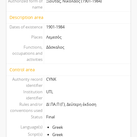
Authorized form of
Ξιούτας, Νικόλαος (1901-1984)
name
Description area
Dates of existence
1901-1984
Places
Λεμεσός
Functions,
Δάσκαλος
occupations and
activities
Control area
Authority record
CYNK
identifier
Institution
UTL
identifier
Rules and/or
ΔΙ.ΠΑ.Π (Γ), Δεύτερη έκδοση
conventions used
Status
Final
Language(s)
Greek
Script(s)
Greek