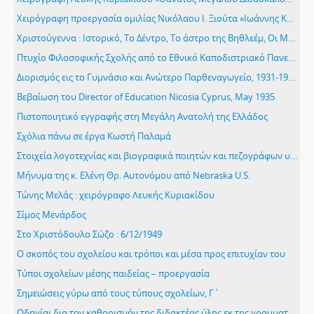
Χειρόγραφη προεργασία ομιλίας Νικόλαου Ι. Ξιούτα «Ιωάννης Καραγεωργιάδης, 1842-1928»
Χριστούγεννα : Ιστορικό, Το Δέντρο, Το άστρο της Βηθλεέμ, Οι Μάγοι
Πτυχίο Φιλοσοφικής Σχολής από το Εθνικό Καποδιστριακό Πανεπιστήμιο Αθηνών, Άριστα, 1923
Διορισμός εις το Γυμνάσιο και Ανώτερο Παρθεναγωγείο, 1931-1932
Βεβαίωση του Director of Education Nicosia Cyprus, May 1935
Πιστοποιητικό εγγραφής στη Μεγάλη Ανατολή της Ελλάδος
Σχόλια πάνω σε έργα Κωστή Παλαμά
Στοιχεία λογοτεχνίας και βιογραφικά ποιητών και πεζογράφων υπό Θέμου Ροδάνθη και Φοίβου Αστέρη, Αθήναι
Μήνυμα της κ. Ελένη Θρ. Αυτονόμου από Nebraska U.S.
Τώνης Μελάς : χειρόγραφο Λευκής Κυριακίδου
Σίμος Μενάρδος
Στο Χριστόδουλο Σώζο : 6/12/1949
Ο σκοπός του σχολείου και τρόποι και μέσα προς επιτυχίαν του
Τύποι σχολείων μέσης παιδείας – προεργασία
Σημειώσεις γύρω από τους τύπους σχολείων, Γ΄
Oδηγίαι δια τον καθορισμόν της διδακτέας ύλης εκ της γραμματικής της δημοτικής