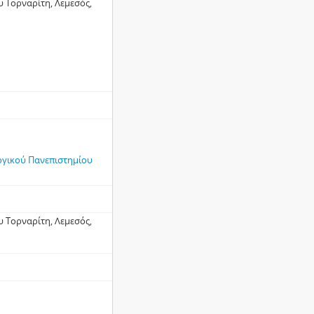
 Τορναρίτη, Λεμεσός,
ογικού Πανεπιστημίου
 Τορναρίτη, Λεμεσός,