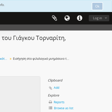
nfo.
Ok
Log in
 του Γιάγκου Τορναρίτη,
Κύπριοι ποιητές και άλλες προσωπικότητες
Εισήγηση στο φιλολογικό μνημόσυνο του Γιάγκου Τορναρίτη, Λεμεσός, Ριάλτο, Κυριακή 28/02/1943
Clipboard
Add
Explore
Reports
Browse as list