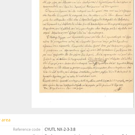
y area
Reference code
CYUTL NX-2-3-3.8