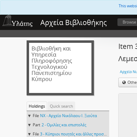
This webs
Αρχεία Βιβλιοθήκης
Browse
Item 
Βιβλιοθήκη και
Υπηρεσία
Λεμεσ
Πληροφόρησης
Τεχνολογικού
Πανεπιστημίου
Αρχείο Νι
Κύπρου
Othe
Holdings
Quick search
File
NX - Αρχείο Νικόλαου Ι. Ξιούτα
Part
2 - Ομιλίες και επιστολές
File
3 - Κύπριοι ποιητές και άλλες προσωπικότητες