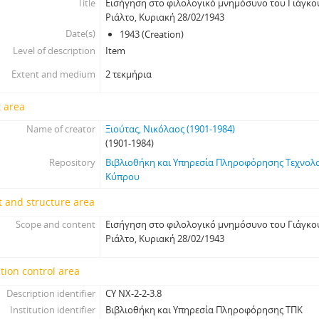
Title
Εισήγηση στο φιλολογικό μνημόσυνο του Γιάγκου
Ριάλτο, Κυριακή 28/02/1943
Date(s)
1943 (Creation)
Level of description
Item
Extent and medium
2 τεκμήρια
 area
Name of creator
Ξιούτας, Νικόλαος (1901-1984)
(1901-1984)
Repository
Βιβλιοθήκη και Υπηρεσία Πληροφόρησης Τεχνολ
Κύπρου
 and structure area
Scope and content
Εισήγηση στο φιλολογικό μνημόσυνο του Γιάγκου
Ριάλτο, Κυριακή 28/02/1943
tion control area
Description identifier
CY NX-2-2-3.8
Institution identifier
Βιβλιοθήκη και Υπηρεσία Πληροφόρησης ΤΠΚ