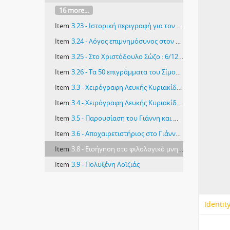
16 more...
Item
3.23 - Ιστορική περιγραφή για τον ήρωα Χριστόδουλο Σώζο
Item
3.24 - Λόγος επιμνημόσυνος στον Χριστόδουλο Σώζο
Item
3.25 - Στο Χριστόδουλο Σώζο : 6/12/1949
Item
3.26 - Τα 50 επιγράμματα του Σίμου Μενάρδου
Item
3.3 - Χειρόγραφη Λευκής Κυριακίδου «Θάνατος Μεγάλου Διδασκάλου», εφημερίδα Ελευθερία
Item
3.4 - Χειρόγραφη Λευκής Κυριακίδου «Α Δημαρχία Καραγεωργίαδη, 1885-1887», Εφημερίδα Αλήθεια 19/10/1928
Item
3.5 - Παρουσίαση του Γιάννη και Όλγας Κακριδή στο ακροατήριο
Item
3.6 - Αποχαιρετιστήριος στο Γιάννη και Όλγα Κακριδή (Παιδαγωγική ακαδημία Κύπρου, 8/09/1962)
Item
3.8 - Εισήγηση στο φιλολογικό μνημόσυνο του Γιάγκου Τορναρίτη, Λεμεσός, Ριάλτο, Κυριακή 28/02/1943
Item
3.9 - Πολυξένη Λοϊζιάς
Identit