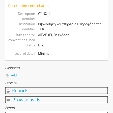
Description control area
Description
CY NX-11
identifier
Institution
Βιβλιοθήκη και Υπηρεσία Πληροφόρησης
identifier
ΤΠΚ
Rules and/or
ΔΙΠΑΠ (Γ), 2η έκδοση.
conventions used
Status
Draft
Level of detail
Minimal
Clipboard
Add
Explore
Reports
Browse as list
Export