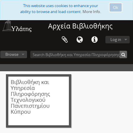
This website uses cookies to enhance your
Ok
ability to browse and load content.
More Info.
Αρχεία Βιβλιοθήκης
Log in
Browse
Βιβλιοθήκη και
Υπηρεσία
Πληροφόρησης
Τεχνολογικού
Πανεπιστημίου
Κύπρου