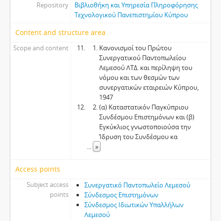
Repository
Βιβλιοθήκη και Υπηρεσία Πληροφόρησης
Τεχνολογικού Πανεπιστημίου Κύπρου
Content and structure area
Scope and content
Κανονισμοί του Πρώτου
Συνεργατικού Παντοπωλείου
Λεμεσού ΛΤΔ. και περίληψη του
νόμου και των θεσμών των
συνεργατικών εταιρειών Κύπρου,
1947
(α) Καταστατικόν Παγκύπριου
Συνδέσμου Επιστημόνων και (β)
Εγκύκλιος γνωστοποιούσα την
Ίδρυση του Συνδέσμου κα
...
»
Access points
Subject access
Συνεργατικό Παντοπωλείο Λεμεσού
points
Σύνδεσμος Επιστημόνων
Σύνδεσμος Ιδιωτικών Υπαλλήλων
Λεμεσού