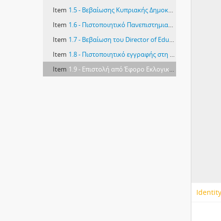
Item
1.5 - Βεβαίωσης Κυπριακής Δημοκρατίας, 14/3/1967
Item
1.6 - Πιστοποιητικό Πανεπιστημιακού Πτυχίου Φιλοσοφικής Σχολής Εθνικού και Καποδιστριακού Πανεπιστημίου και η μετάφραση του στα αγγλικά
Item
1.7 - Βεβαίωση του Director of Education Nicosia Cyprus, May 1935
Item
1.8 - Πιστοποιητικό εγγραφής στη Μεγάλη Ανατολή της Ελλάδος
Item
1.9 - Επιστολή από Έφορο Εκλογικής Περιφέρειας Λευκωσίας για εγγραφή στον εκλογικό κατάλογο, 20/11/1959
Identit