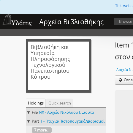
This webs
Αρχεία Βιβλιοθήκης
Browse
Item 
Βιβλιοθήκη και
Υπηρεσία
στον 
Πληροφόρησης
Τεχνολογικού
Πανεπιστημίου
Αρχείο Νι
Κύπρου
Othe
Holdings
Quick search
File
NX - Αρχείο Νικόλαου Ι. Ξιούτα
Part
1 - Πτυχία/Πιστοποιητικά/Διορισμοί
7 more...