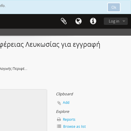
nfo.
Ok
Log in
ιφέρειας Λευκωσίας για εγγραφή
Επιστολή από Έφορο Εκλογικής Περιφέρειας Λευκωσίας για εγγραφή στον εκλογικό κατάλογο, 20/11/1959
Clipboard
Add
Explore
Reports
Browse as list