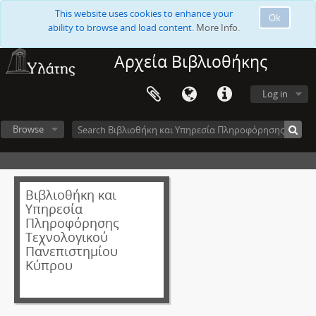
This website uses cookies to enhance your
Ok
ability to browse and load content.
More Info.
Αρχεία Βιβλιοθήκης
Log in
Browse
Βιβλιοθήκη και
Υπηρεσία
Πληροφόρησης
Τεχνολογικού
Πανεπιστημίου
Κύπρου