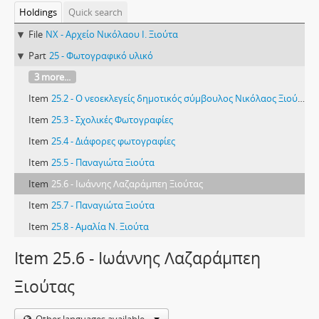
Holdings
Quick search
File
NX - Αρχείο Νικόλαου Ι. Ξιούτα
Part
25 - Φωτογραφικό υλικό
3 more...
Item
25.2 - Ο νεοεκλεγείς δημοτικός σύμβουλος Νικόλαος Ξιούτας καθιερώνει τη Δημοτική «ως επίσημη γλώσσα των εγγράφων του Δήμου Λεμεσού» από τον εξώστη του Δημοτικού Μεγάρου, 6/10/1943
Item
25.3 - Σχολικές Φωτογραφίες
Item
25.4 - Διάφορες φωτογραφίες
Item
25.5 - Παναγιώτα Ξιούτα
Item
25.6 - Ιωάννης Λαζαράμπεη Ξιούτας
Item
25.7 - Παναγιώτα Ξιούτα
Item
25.8 - Αμαλία Ν. Ξιούτα
Item 25.6 - Ιωάννης Λαζαράμπεη
Ξιούτας