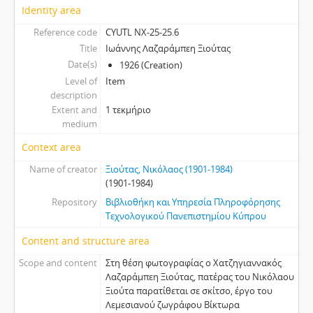
Identity area
Reference code
CYUTL NX-25-25.6
Title
Ιωάννης Λαζαράμπεη Ξιούτας
Date(s)
1926 (Creation)
Level of
Item
description
Extent and
1 τεκμήριο
medium
Context area
Name of creator
Ξιούτας, Νικόλαος (1901-1984)
(1901-1984)
Repository
Βιβλιοθήκη και Υπηρεσία Πληροφόρησης
Τεχνολογικού Πανεπιστημίου Κύπρου
Content and structure area
Scope and content
Στη θέση φωτογραφίας ο Χατζηγιαννακός
Λαζαράμπεη Ξιούτας, πατέρας του Νικόλαου
Ξιούτα παρατίθεται σε σκίτσο, έργο του
Λεμεσιανού ζωγράφου Βίκτωρα