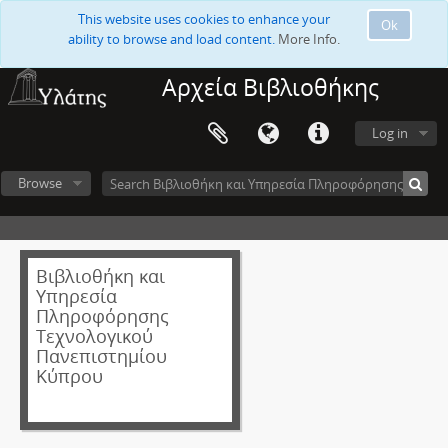
This website uses cookies to enhance your
Ok
ability to browse and load content.
More Info.
Αρχεία Βιβλιοθήκης
Log in
Browse
Βιβλιοθήκη και
Υπηρεσία
Πληροφόρησης
Τεχνολογικού
Πανεπιστημίου
Κύπρου