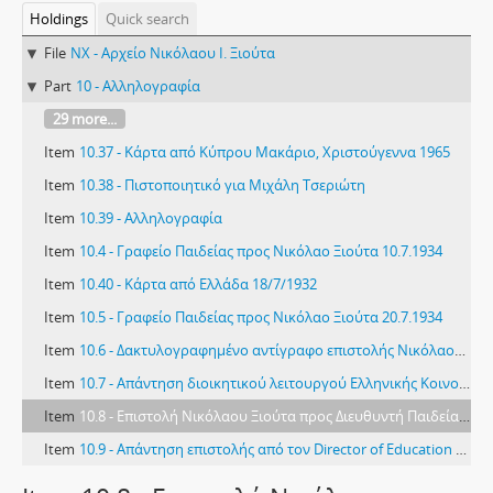
Holdings
Quick search
File
NX - Αρχείο Νικόλαου Ι. Ξιούτα
Part
10 - Αλληλογραφία
29 more...
Item
10.37 - Κάρτα από Κύπρου Μακάριο, Χριστούγεννα 1965
Item
10.38 - Πιστοποιητικό για Μιχάλη Τσεριώτη
Item
10.39 - Αλληλογραφία
Item
10.4 - Γραφείο Παιδείας προς Νικόλαο Ξιούτα 10.7.1934
Item
10.40 - Κάρτα από Ελλάδα 18/7/1932
Item
10.5 - Γραφείο Παιδείας προς Νικόλαο Ξιούτα 20.7.1934
Item
10.6 - Δακτυλογραφημένο αντίγραφο επιστολής Νικόλαου Ξιούτα προς πρόεδρο Ελληνικής Κοινοτικής Συνελεύσεως 2.3.1965
Item
10.7 - Απάντηση διοικητικού λειτουργού Ελληνικής Κοινοτικής Συνελεύσεως 30.3.1965
Item
10.8 - Επιστολή Νικόλαου Ξιούτα προς Διευθυντή Παιδείας 30.5.1934
Item
10.9 - Απάντηση επιστολής από τον Director of Education προς Νικόλαο Ξιούτα 2.6.1934