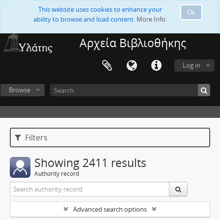
This website uses cookies to enhance your
Ok
ability to browse and load content.
More Info.
Αρχεία Βιβλιοθήκης
Log in
Browse
Filters
Showing 2411 results
Authority record
Advanced search options