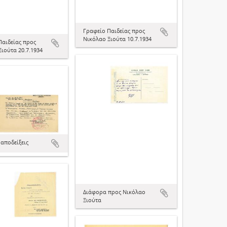
Γραφείο Παιδείας προς
Νικόλαο Ξιούτα 10.7.1934
Παιδείας προς
ιούτα 20.7.1934
αποδείξεις
Διάφορα προς Νικόλαο
Ξιούτα