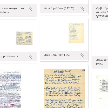
, σοφά, στοχαστικά τα
«Διπλό μεθύσι» (6.12.25)
«Εμβατήρ
α σου»
και «Στα 
εγγονάκι
«Θεά μου» (30.11.25)
ορροϊάτισσα»
«Όταν πή
1975»