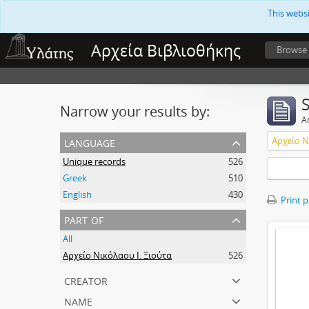
This webs
Αρχεία Βιβλιοθήκης
Browse
Narrow your results by:
Ar
language
Αρχείο Ν
Unique records
526
Greek
510
English
430
Print 
part of
All
Αρχείο Νικόλαου Ι. Ξιούτα
526
creator
name