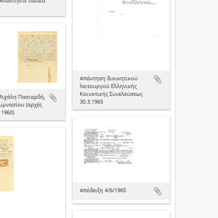
«Απαντήστε παιδιά
Απάντηση διοικητικού
λειτουργού Ελληνικής
Κοινοτικής Συνελεύσεως
Μιχάλη Πασιαρδή,
30.3.1965
υμνασίου (αρχές
 1960)
Απόδειξη 4/6/1965