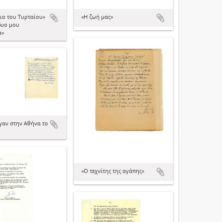
ιο του Τυρταίου»
«Η ζωή μας»
δυο μου
α»
γαν στην Αθήνα το
«Ο τεχνίτης της αγάπης»