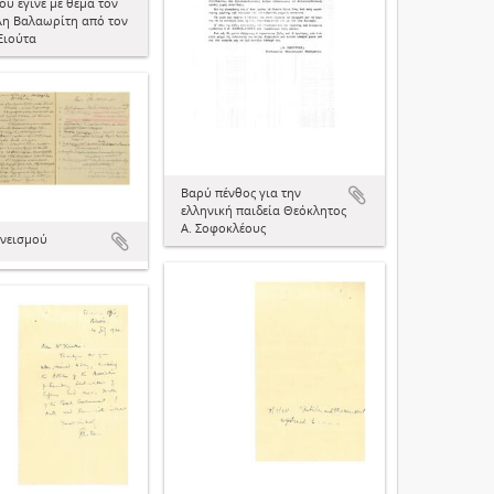
ου έγινε με θέμα τον
λη Βαλαωρίτη από τον
Ξιούτα
Βαρύ πένθος για την
ελληνική παιδεία Θεόκλητος
Α. Σοφοκλέους
ανεισμού