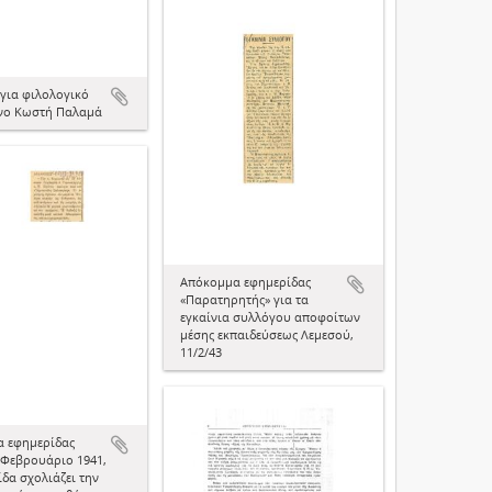
 για φιλολογικό
νο Κωστή Παλαμά
Απόκομμα εφημερίδας
«Παρατηρητής» για τα
εγκαίνια συλλόγου αποφοίτων
μέσης εκπαιδεύσεως Λεμεσού,
11/2/43
 εφημερίδας
 Φεβρουάριο 1941,
δα σχολιάζει την