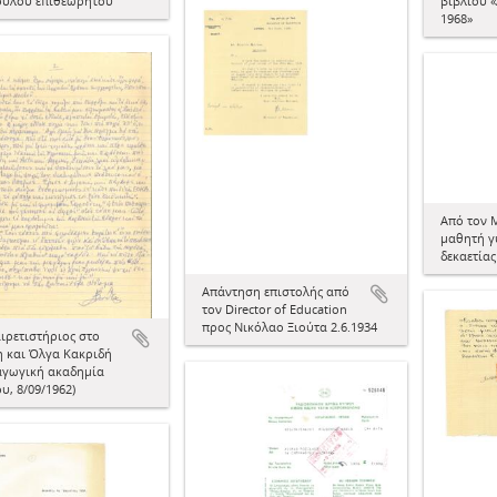
ύλου επιθεωρητού
βιβλίου 
1968»
Από τον 
μαθητή γ
δεκαετίας
Απάντηση επιστολής από
τον Director of Education
προς Νικόλαο Ξιούτα 2.6.1934
ιρετιστήριος στο
η και Όλγα Κακριδή
αγωγική ακαδημία
υ, 8/09/1962)