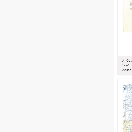
Απόδε
Συλλο
Λεμεσ