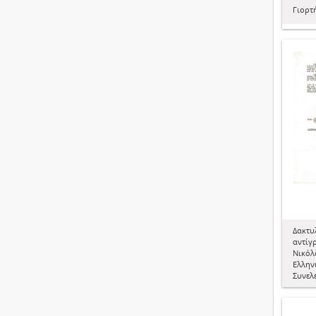
Γιορτ
Δακτυ
αντίγ
Νικόλ
Ελλην
Συνελ