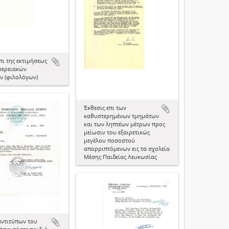
πι της εκτιμήσεως
φερειακών
ν (φιλολόγων)
Έκθεσις επι των
καθυστερημένων τμημάτων
και των ληπτέων μέτρων προς
μείωσιν του εξαιρετικώς
μεγέλου ποσοστού
απορριπτόμενων εις τα σχολεία
Μέσης Παιδείας Λευκωσίας
αντιτύπων του