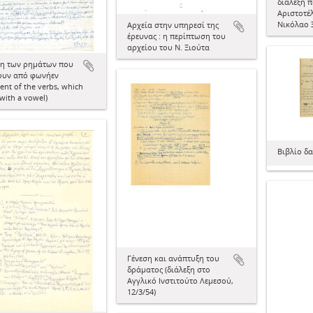
διάλεξη π
Αριστοτέ
Νικόλαο 
Αρχεία στην υπηρεσί της
έρευνας : η περίπτωση του
αρχείου του Ν. Ξιούτα
η των ρημάτων που
ουν από φωνήεν
nt of the verbs, which
with a vowel)
Βιβλίο δ
Γένεση και ανάπτυξη του
δράματος (διάλεξη στο
Αγγλικό Ινστιτούτο Λεμεσού,
12/3/54)