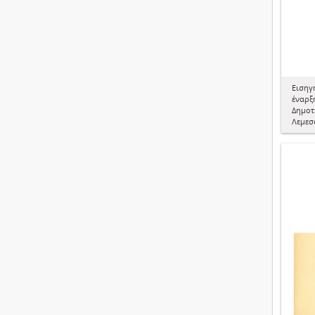
Εισηγ
έναρξη
Δημοτ
Λεμεσ