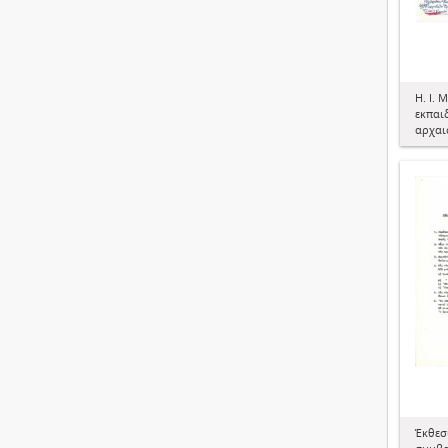
H. I. 
εκπαι
αρχαι
Έκθεσι