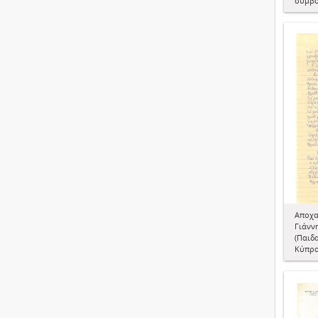
συμβο
Αποχα
Γιάνν
(Παιδ
Κύπρο