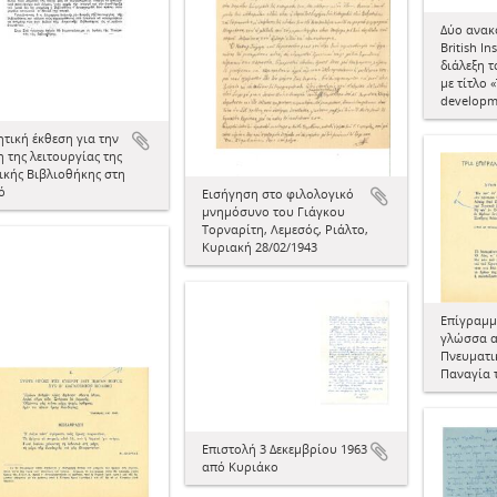
Δύο ανακ
British In
διάλεξη 
με τίτλο 
developm
ητική έκθεση για την
 της λειτουργίας της
ικής Βιβλιοθήκης στη
ό
Εισήγηση στο φιλολογικό
μνημόσυνο του Γιάγκου
Τορναρίτη, Λεμεσός, Ριάλτο,
Κυριακή 28/02/1943
Επίγραμμ
γλώσσα α
Πνευματι
Παναγία 
Επιστολή 3 Δεκεμβρίου 1963
από Κυριάκο