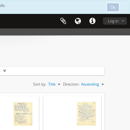
nfo.
Ok
Log in
s
Sort by:
Title
Direction:
Ascending