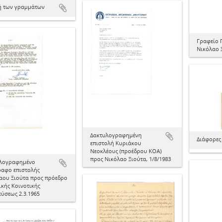
ή των γραμμάτων
Γραφείο 
Νικόλαο Ξ
Δακτυλογραφημένη
Διάφορες 
επιστολή Κυριάκου
Νεοκλέους (προέδρου ΚΟΑ)
προς Νικόλαο Ξιούτα, 1/8/1983
λογραφημένο
ραφο επιστολής
αου Ξιούτα προς πρόεδρο
ικής Κοινοτικής
εύσεως 2.3.1965