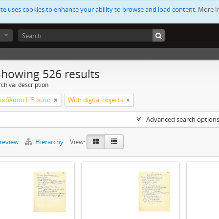
ite uses cookies to enhance your ability to browse and load content.
More I
Showing 526 results
chival description
ικόλαου Ι. Ξιούτα
With digital objects
Advanced search option
preview
Hierarchy
View: