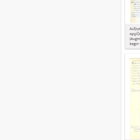
Αύξησ
αρχίζ
(Augme
begin 