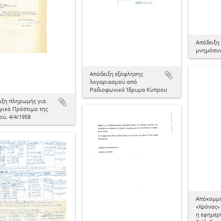
Απόδειξη
μνημόσυ
Απόδειξη εξόφλησης
λογαριασμού από
Ραδιοφωνικό Ίδρυμα Κύπρου
ιξη πληρωμής για
γικό Πρόστιμο της
ού, 4/4/1958
Απόκομμα
«Χρόνος»
η εφημερί