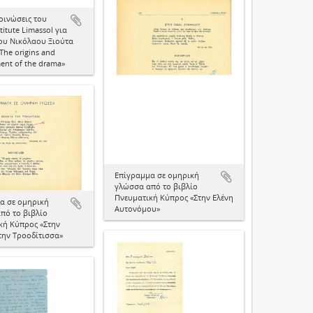
οινώσεις του
stitute Limassol για
του Νικόλαου Ξιούτα
«The origins and
ent of the drama»
Επίγραμμα σε ομηρική
γλώσσα από το βιβλίο
Πνευματική Κύπρος «Στην Ελένη
α σε ομηρική
Αυτονόμου»
πό το βιβλίο
κή Κύπρος «Στην
την Τροοδίτισσα»