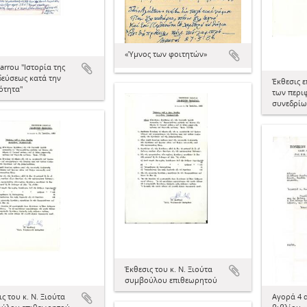
«Ύμνος των φοιτητών»
Marrou "Ιστορία της
δεύσεως κατά την
Έκθεσις ε
ότητα"
των περι
συνεδρίω
Έκθεσις του κ. Ν. Ξιούτα
συμβούλου επιθεωρητού
ς του κ. Ν. Ξιούτα
Αγορά 4 