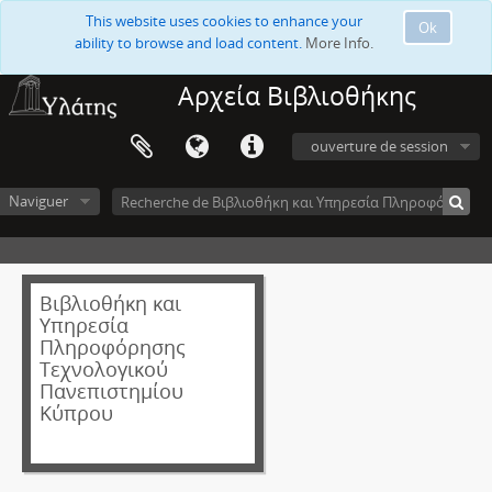
This website uses cookies to enhance your
Ok
ability to browse and load content.
More Info.
Αρχεία Βιβλιοθήκης
ouverture de session
Naviguer
Βιβλιοθήκη και
Υπηρεσία
Πληροφόρησης
Τεχνολογικού
Πανεπιστημίου
Κύπρου