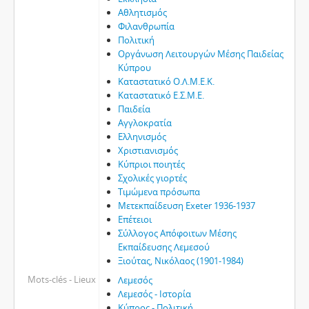
Αθλητισμός
Φιλανθρωπία
Πολιτική
Οργάνωση Λειτουργών Μέσης Παιδείας
Κύπρου
Καταστατικό Ο.Λ.Μ.Ε.Κ.
Καταστατικό Ε.Σ.Μ.Ε.
Παιδεία
Αγγλοκρατία
Ελληνισμός
Χριστιανισμός
Κύπριοι ποιητές
Σχολικές γιορτές
Τιμώμενα πρόσωπα
Μετεκπαίδευση Exeter 1936-1937
Επέτειοι
Σύλλογος Απόφοιτων Μέσης
Εκπαίδευσης Λεμεσού
Ξιούτας, Νικόλαος (1901-1984)
Mots-clés - Lieux
Λεμεσός
Λεμεσός - Ιστορία
Κύπρος - Πολιτική