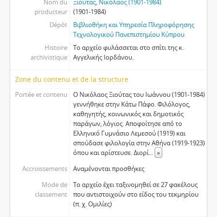
Nom du
Ξιούτας, Νικόλαος (1901-1984)
producteur
(1901-1984)
Dépôt
Βιβλιοθήκη και Υπηρεσία Πληροφόρησης
Τεχνολογικού Πανεπιστημίου Κύπρου
Histoire
Το αρχείο φυλάσσεται στο σπίτι της κ.
archivistique
Αγγελικής Ιορδάνου.
Zone du contenu et de la structure
Portée et contenu
Ο Νικόλαος Ξιούτας του Ιωάννου (1901-1984)
γεννήθηκε στην Κάτω Πάφο. Φιλόλογος,
καθηγητής, κοινωνικός και δημοτικός
παράγων, λόγιος. Αποφοίτησε από το
Ελληνικό Γυμνάσιο Λεμεσού (1919) και
σπούδασε φιλολογία στην Αθήνα (1919-1923)
όπου και αρίστευσε. Διορί
...
»
Accroissements
Αναμένονται προσθήκες
Mode de
Το αρχείο έχει ταξινομηθεί σε 27 φακέλους
classement
που αντιστοιχούν στο είδος του τεκμηρίου
(π. χ. Ομιλίες)