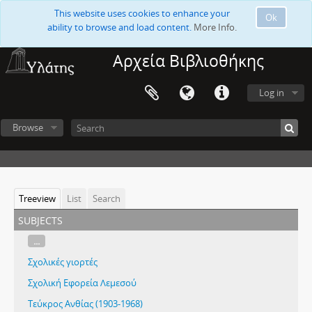
This website uses cookies to enhance your
Ok
ability to browse and load content.
More Info.
Αρχεία Βιβλιοθήκης
Log in
Browse
Treeview
List
Search
subjects
...
Σχολικές γιορτές
Σχολική Εφορεία Λεμεσού
Τεύκρος Ανθίας (1903-1968)