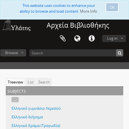
This website uses cookies to enhance your
Ok
ability to browse and load content.
More Info.
Αρχεία Βιβλιοθήκης
Log in
Browse
Treeview
List
Search
subjects
...
Ελληνικό γυμνάσιο Λεμεσού
Ελληνικό διήγημα
Ελληνικό δράμα (Τραγωδία)