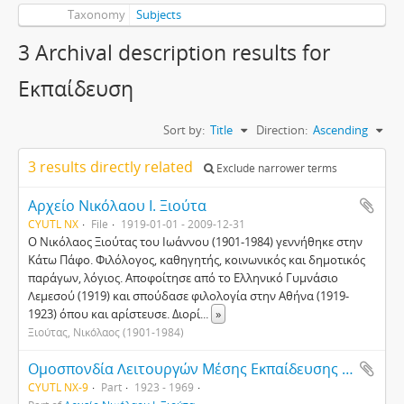
Taxonomy
Subjects
3 Archival description results for
Εκπαίδευση
Sort by:
Title
Direction:
Ascending
3 results directly related
Exclude narrower terms
Αρχείο Νικόλαου Ι. Ξιούτα
CYUTL NX
File
1919-01-01 - 2009-12-31
Ο Νικόλαος Ξιούτας του Ιωάννου (1901-1984) γεννήθηκε στην
Κάτω Πάφο. Φιλόλογος, καθηγητής, κοινωνικός και δημοτικός
παράγων, λόγιος. Αποφοίτησε από το Ελληνικό Γυμνάσιο
Λεμεσού (1919) και σπούδασε φιλολογία στην Αθήνα (1919-
1923) όπου και αρίστευσε. Διορί
...
»
Ξιούτας, Νικόλαος (1901-1984)
Ομοσπονδία Λειτουργών Μέσης Εκπαίδευσης Κύπρου
CYUTL NX-9
Part
1923 - 1969