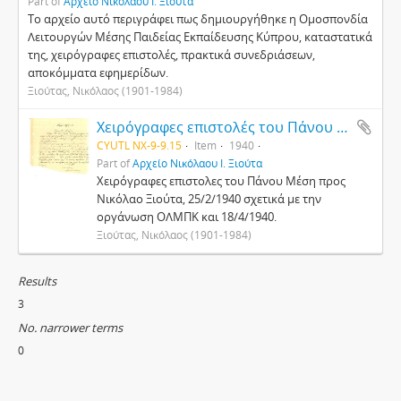
Part of
Αρχείο Νικόλαου Ι. Ξιούτα
Το αρχείο αυτό περιγράφει πως δημιουργήθηκε η Ομοσπονδία
Λειτουργών Μέσης Παιδείας Εκπαίδευσης Κύπρου, καταστατικά
της, χειρόγραφες επιστολές, πρακτικά συνεδριάσεων,
αποκόμματα εφημερίδων.
Ξιούτας, Νικόλαος (1901-1984)
Χειρόγραφες επιστολές του Πάνου Μέση προς Νικόλαο Ξιούτα, 25/2/1940 και 18/4/1940
CYUTL NX-9-9.15
Item
1940
Part of
Αρχείο Νικόλαου Ι. Ξιούτα
Χειρόγραφες επιστολες του Πάνου Μέση προς
Νικόλαο Ξιούτα, 25/2/1940 σχετικά με την
οργάνωση ΟΛΜΠΚ και 18/4/1940.
Ξιούτας, Νικόλαος (1901-1984)
Results
3
No. narrower terms
0