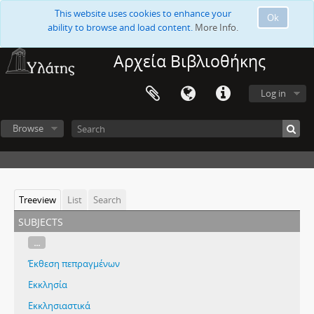
This website uses cookies to enhance your
Ok
ability to browse and load content.
More Info.
Αρχεία Βιβλιοθήκης
Log in
Browse
Treeview
List
Search
subjects
...
Έκθεση πεπραγμένων
Εκκλησία
Εκκλησιαστικά