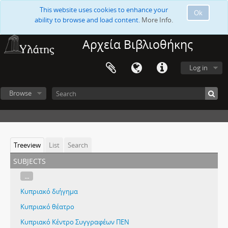
This website uses cookies to enhance your
Ok
ability to browse and load content.
More Info.
Αρχεία Βιβλιοθήκης
Log in
Browse
Treeview
List
Search
subjects
...
Κυπριακό διήγημα
Κυπριακό θέατρο
Κυπριακό Κέντρο Συγγραφέων ΠΕΝ