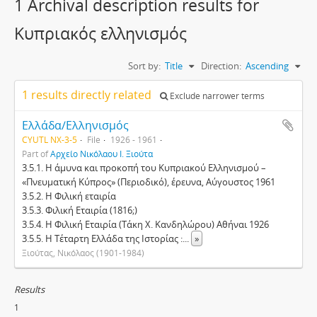
1 Archival description results for
Κυπριακός ελληνισμός
Sort by:
Title
Direction:
Ascending
1 results directly related
Exclude narrower terms
Ελλάδα/Ελληνισμός
CYUTL NX-3-5
File
1926 - 1961
Part of
Αρχείο Νικόλαου Ι. Ξιούτα
3.5.1. Η άμυνα και προκοπή του Κυπριακού Ελληνισμού –
«Πνευματική Κύπρος» (Περιοδικό), έρευνα, Αύγουστος 1961
3.5.2. Η Φιλική εταιρία
3.5.3. Φιλική Εταιρία (1816;)
3.5.4. Η Φιλική Εταιρία (Τάκη Χ. Κανδηλώρου) Αθήναι 1926
3.5.5. Η Τέταρτη Ελλάδα της Ιστορίας :
...
»
Ξιούτας, Νικόλαος (1901-1984)
Results
1