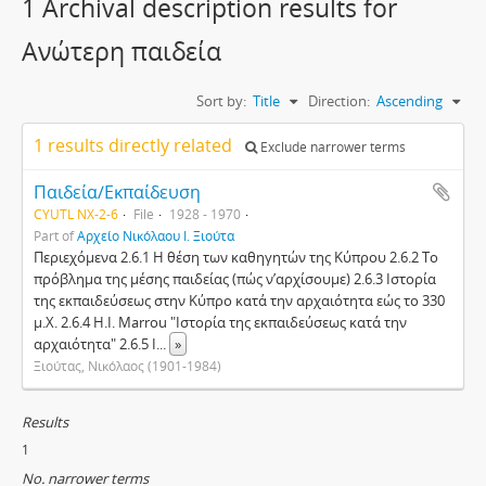
1 Archival description results for
Ανώτερη παιδεία
Sort by:
Title
Direction:
Ascending
1 results directly related
Exclude narrower terms
Παιδεία/Εκπαίδευση
CYUTL NX-2-6
File
1928 - 1970
Part of
Αρχείο Νικόλαου Ι. Ξιούτα
Περιεχόμενα 2.6.1 Η θέση των καθηγητών της Κύπρου 2.6.2 Το
πρόβλημα της μέσης παιδείας (πώς ν’αρχίσουμε) 2.6.3 Ιστορία
της εκπαιδεύσεως στην Κύπρο κατά την αρχαιότητα εώς το 330
μ.Χ. 2.6.4 H.I. Marrou "Ιστορία της εκπαιδεύσεως κατά την
αρχαιότητα" 2.6.5 Ι
...
»
Ξιούτας, Νικόλαος (1901-1984)
Results
1
No. narrower terms