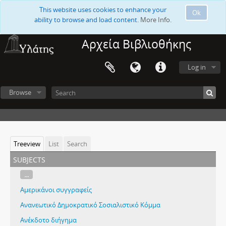
This website uses cookies to enhance your
Ok
ability to browse and load content.
More Info.
Αρχεία Βιβλιοθήκης
Log in
Browse
Treeview
List
Search
subjects
...
Αμερικάνοι συγγραφείς
Ανανεωτικό Δημοκρατικό Σοσιαλιστικό Κόμμα
Ανέκδοτο διήγημα