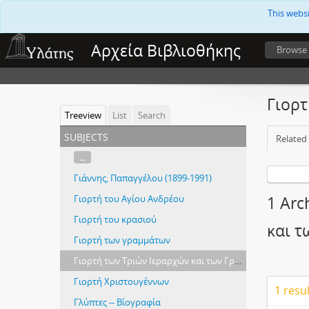
This webs
Αρχεία Βιβλιοθήκης
Browse
Γιορτ
Treeview
List
Search
subjects
Related 
...
Γιάννης, Παπαγγέλου (1899-1991)
Γιορτή του Αγίου Ανδρέου
1 Arc
Γιορτή του κρασιού
και 
Γιορτή των γραμμάτων
Γιορτή των Τριών Ιεραρχών και των Γραμμάτων
Γιορτή Χριστουγέννων
1 resu
Γλύπτες -- Βίογραφία