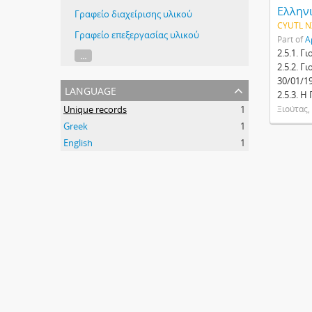
Ελληνι
Γραφείο διαχείρισης υλικού
CYUTL N
Γραφείο επεξεργασίας υλικού
Part of
Α
2.5.1. Γ
...
2.5.2. 
30/01/19
language
2.5.3. 
Unique records
1
Ξιούτας,
Greek
1
English
1