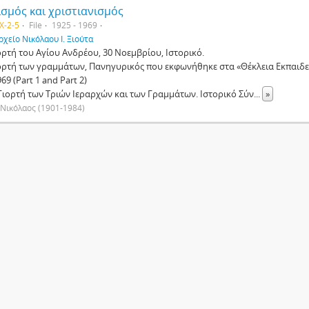
σμός και χριστιανισμός
X-2-5
File
1925 - 1969
ρχείο Νικόλαου Ι. Ξιούτα
ιορτή του Αγίου Ανδρέου, 30 Νοεμβρίου, Ιστορικό.
Γιορτή των γραμμάτων, Πανηγυρικός που εκφωνήθηκε στα «Θέκλεια Εκπαιδε
69 (Part 1 and Part 2)
Η Γιορτή των Τριών Ιεραρχών και των Γραμμάτων. Ιστορικό Σύν
...
»
 Νικόλαος (1901-1984)