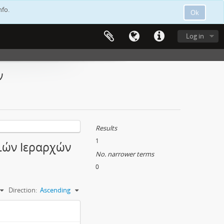
nfo.
Ok
Log in
ν
Results
1
Τριών Ιεραρχών
No. narrower terms
0
Direction:
Ascending