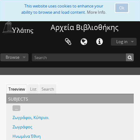
This website uses cookies to enhance your
Ok
ability to browse and load content.
More Info.
Αρχεία Βιβλιοθήκης
Log in
Browse
Treeview
List
Search
subjects
...
Ζωγράφοι, Κύπριοι
Ζωγράφος
Ηνωμένα Έθνη