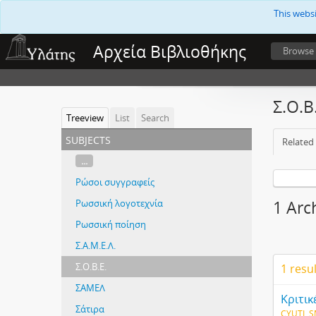
This webs
Αρχεία Βιβλιοθήκης
Browse
Σ.Ο.Β
Treeview
List
Search
subjects
Related 
...
Ρώσοι συγγραφείς
Ρωσσική λογοτεχνία
1 Arch
Ρωσσική ποίηση
Σ.Α.Μ.Ε.Λ.
Σ.Ο.Β.Ε.
1 resu
ΣΑΜΕΛ
Σάτιρα
CYUTL S