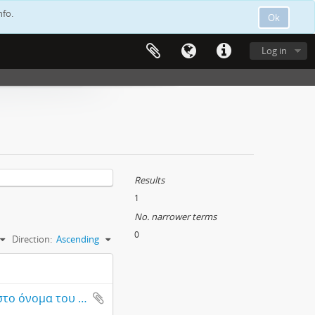
nfo.
Ok
Log in
Results
1
No. narrower terms
0
Direction:
Ascending
Κριτικές από εφημερίδες, περιοδικά, αποκόμματα από αναφορές στο όνομα του Σόλωνα Μιχαηλίδη