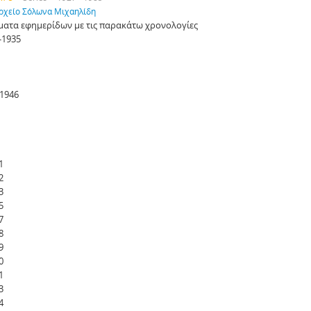
ρχείο Σόλωνα Μιχαηλίδη
ατα εφημερίδων με τις παρακάτω χρονολογίες
-1935
-1946
1
2
3
5
7
8
9
0
1
3
4