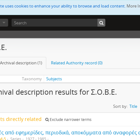
ite uses cookies to enhance your ability to browse and load content.
More I
.Ε.
Archival description (1)
Related Authority record (0)
Taxonomy
Subjects
ival description results for Σ.Ο.Β.Ε.
Sort by:
Title
lts directly related
Exclude narrower terms
M-5
Series
1927 - 1985