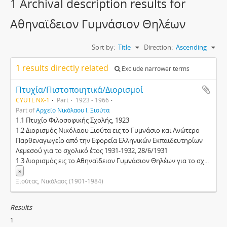
1 Archival description results for
Αθηναϊδειον Γυμνάσιον Θηλέων
Sort by:
Title
Direction:
Ascending
1 results directly related
Exclude narrower terms
Πτυχία/Πιστοποιητικά/Διορισμοί
CYUTL NX-1
Part
1923 - 1966
Part of
Αρχείο Νικόλαου Ι. Ξιούτα
1.1 Πτυχίο Φιλοσοφικής Σχολής, 1923
1.2 Διορισμός Νικόλαου Ξιούτα εις το Γυμνάσιο και Ανώτερο
Παρθεναγωγείο από την Εφορεία Ελληνικών Εκπαιδευτηρίων
Λεμεσού για το σχολικό έτος 1931-1932, 28/6/1931
1.3 Διορισμός εις το Αθηναϊδειον Γυμνάσιον Θηλέων για το σχ
...
»
Ξιούτας, Νικόλαος (1901-1984)
Results
1