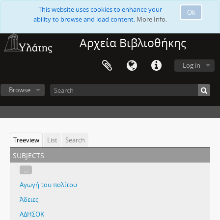
This website uses cookies to enhance your
Ok
ability to browse and load content.
More Info.
Αρχεία Βιβλιοθήκης
Log in
Browse
Treeview
List
Search
subjects
...
Αγωγή του πολίτου
Άδειες
ΑΔΗΣΟΚ