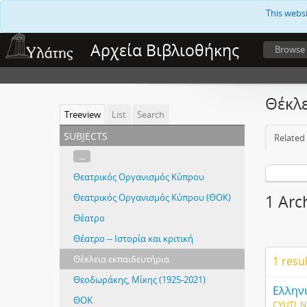
This webs
Αρχεία Βιβλιοθήκης
Browse
Θέκλε
Treeview
List
Search
subjects
Related 
...
Θεατρικός Οργανισμός Κύπρου
Θεατρικός Οργανισμός Κύπρου (ΘΟΚ)
1 Arc
Θέατρο
Θέατρο -- Ιστορία και κριτική
Θέκλεια εκπαιδευτήρια
1 resu
Θεοδωράκης, Μίκης (1925-2021)
Ελληνι
ΘΟΚ
CYUTL N