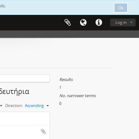
nfo.
Ok
Log in
Results
1
ιδευτήρια
No. narrower terms
0
Direction:
Ascending