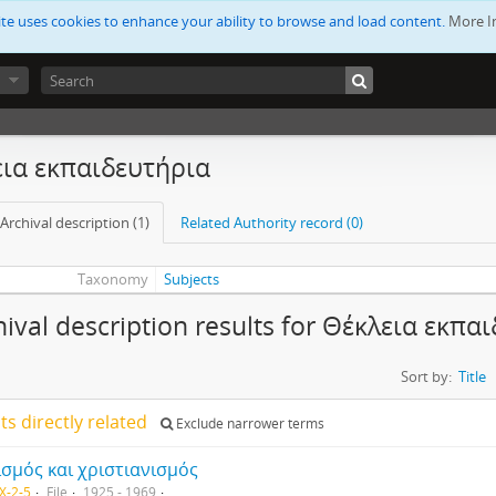
ite uses cookies to enhance your ability to browse and load content.
More I
ια εκπαιδευτήρια
Archival description (1)
Related Authority record (0)
Taxonomy
Subjects
hival description results for Θέκλεια εκπα
Sort by:
Title
lts directly related
Exclude narrower terms
σμός και χριστιανισμός
X-2-5
File
1925 - 1969