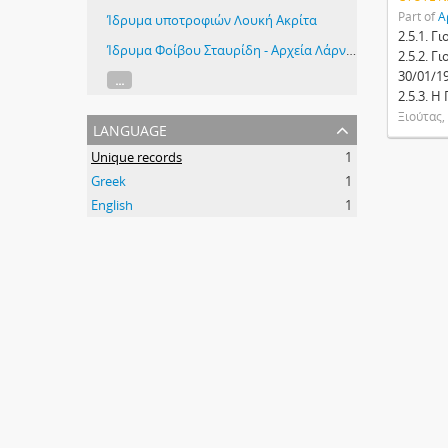
Part of
Α
Ίδρυμα υποτροφιών Λουκή Ακρίτα
2.5.1. Γ
Ίδρυμα Φοίβου Σταυρίδη - Αρχεία Λάρνακας
2.5.2. 
30/01/19
...
2.5.3. 
Ξιούτας,
language
Unique records
1
Greek
1
English
1