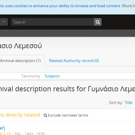
ite uses cookies to enhance your ability to browse and load content.
More I
άσιο Λεμεσού
Archival description (1)
Related Authority record (0)
Taxonomy
Subjects
hival description results for Γυμνάσιο Λεμ
Sort by:
Title
lts directly related
Exclude narrower terms
ική
X-2-10
File
1943 - 1978