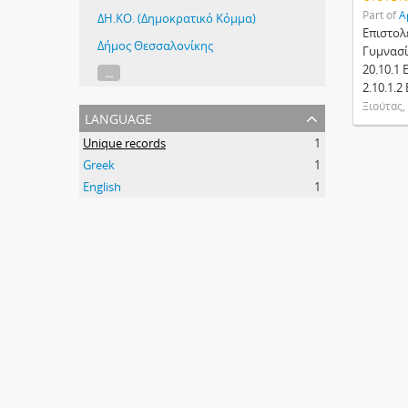
Part of
Α
ΔΗ.ΚΟ. (Δημοκρατικό Κόμμα)
Επιστολ
Δήμος Θεσσαλονίκης
Γυμνασί
20.10.1
...
2.10.1.2
Ξιούτας,
language
Unique records
1
Greek
1
English
1