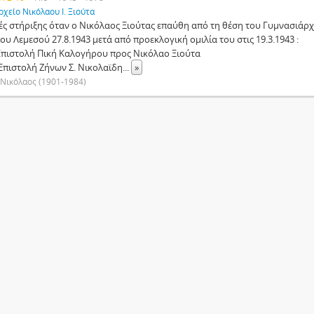
ρχείο Νικόλαου Ι. Ξιούτα
ές στήριξης όταν ο Νικόλαος Ξιούτας επαύθη από τη θέση του Γυμνασιάρ
ου Λεμεσού 27.8.1943 μετά από προεκλογική ομιλία του στις 19.3.1943 :
 Επιστολή Πική Καλογήρου προς Νικόλαο Ξιούτα
 Επιστολή Ζήνων Σ. Νικολαϊδη
...
»
 Νικόλαος (1901-1984)