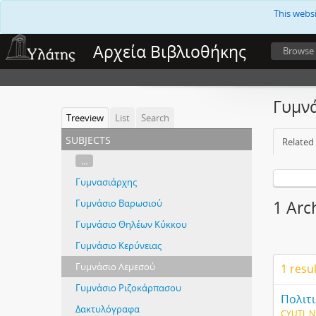
This webs
Αρχεία Βιβλιοθήκης
Browse
Γυμν
Treeview
List
Search
subjects
Related 
...
Γυμνασιάρχης
Γυμνάσιο Βαρωσιού
1 Arc
Γυμνάσιο Θηλέων Κύκκου
Γυμνάσιο Κερύνειας
Γυμνάσιο Λεμεσού
1 resu
Γυμνάσιο Ριζοκάρπασου
Πολιτ
Δακτυλόγραφα
CYUTL N