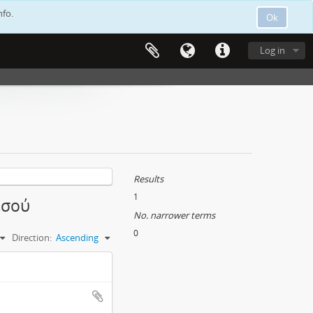
nfo.
Ok
Log in
Results
1
εσού
No. narrower terms
0
Direction:
Ascending