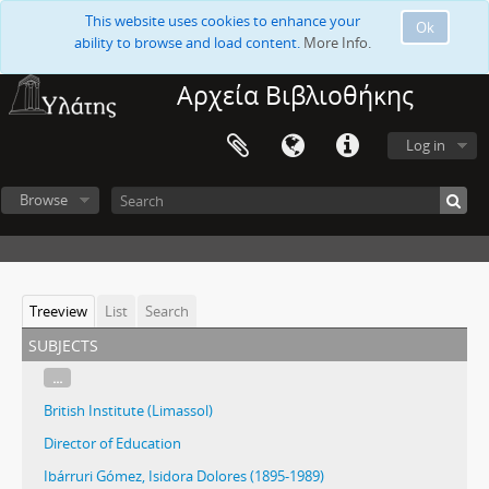
This website uses cookies to enhance your
Ok
ability to browse and load content.
More Info.
Αρχεία Βιβλιοθήκης
Log in
Browse
Treeview
List
Search
subjects
...
British Institute (Limassol)
Director of Education
Ibárruri Gómez, Isidora Dolores (1895-1989)