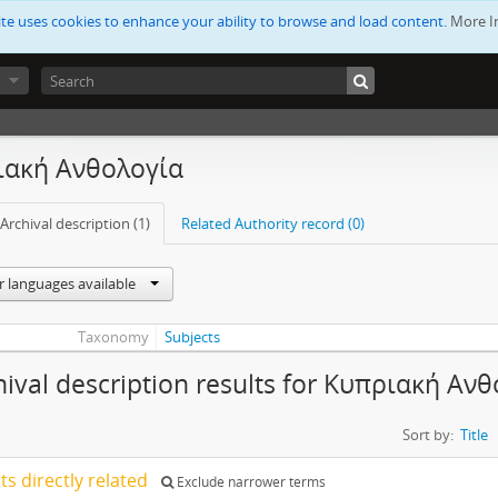
ite uses cookies to enhance your ability to browse and load content.
More I
ιακή Ανθολογία
Archival description (1)
Related Authority record (0)
r languages available
Taxonomy
Subjects
hival description results for Κυπριακή Αν
Sort by:
Title
lts directly related
Exclude narrower terms