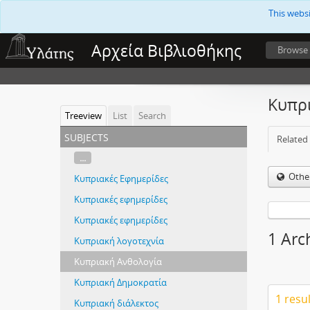
This webs
Αρχεία Βιβλιοθήκης
Browse
Κυπρ
Treeview
List
Search
subjects
Related 
...
Othe
Κυπριακές Εφημερίδες
Κυπριακές εφημερίδες
Κυπριακές εφημερίδες
1 Arc
Κυπριακή λογοτεχνία
Κυπριακή Ανθολογία
Κυπριακή Δημοκρατία
1 resu
Κυπριακή διάλεκτος