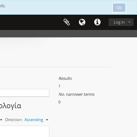
nfo.
Ok
Log in
Results
1
No. narrower terms
0
θολογία
Direction:
Ascending