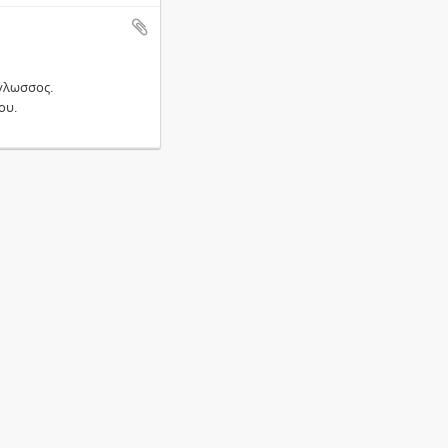
γλωσσος.
ου.