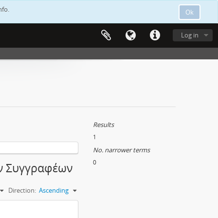
nfo.
Ok
Log in
Results
1
No. narrower terms
0
χων Συγγραφέων
Direction:
Ascending