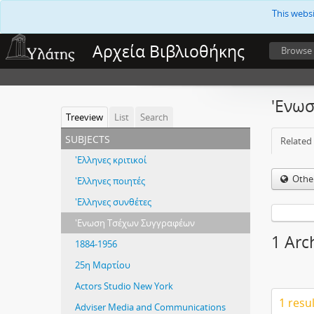
This webs
Αρχεία Βιβλιοθήκης
Browse
'Ενω
Treeview
List
Search
subjects
Related 
'Ελληνες κριτικοί
Othe
'Ελληνες ποιητές
'Ελληνες συνθέτες
'Ενωση Τσέχων Συγγραφέων
1 Arc
1884-1956
25η Μαρτίου
Actors Studio New York
1 resu
Adviser Media and Communications