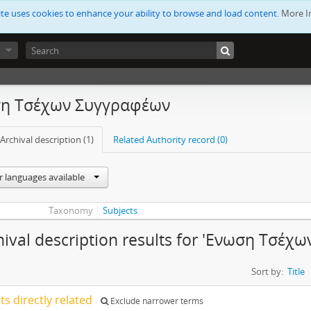
ite uses cookies to enhance your ability to browse and load content.
More I
ση Τσέχων Συγγραφέων
Archival description (1)
Related Authority record (0)
r languages available
Taxonomy
Subjects
hival description results for 'Ενωση Τσέ
Sort by:
Title
lts directly related
Exclude narrower terms