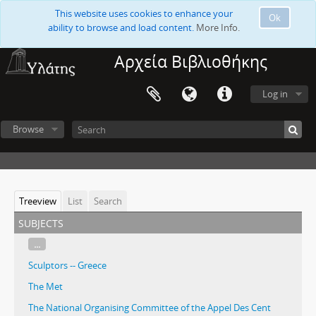
This website uses cookies to enhance your
Ok
ability to browse and load content.
More Info.
Αρχεία Βιβλιοθήκης
Log in
Browse
Treeview
List
Search
subjects
...
Sculptors -- Greece
The Met
The National Organising Committee of the Appel Des Cent