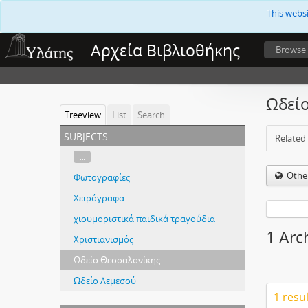
This webs
Αρχεία Βιβλιοθήκης
Browse
Ωδεί
Treeview
List
Search
subjects
Related 
...
Othe
Φωτογραφίες
Χειρόγραφα
χιουμοριστικά παιδικά τραγούδια
1 Arc
Χριστιανισμός
Ωδείο Θεσσαλονίκης
Ωδείο Λεμεσού
1 resu