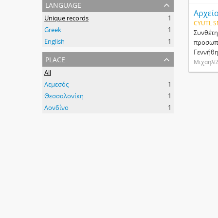
language
Αρχεί
Unique records
1
CYUTL 
Greek
1
Συνθέτη
English
1
προσωπι
Γεννήθη
place
Μιχαηλίδ
All
Λεμεσός
1
Θεσσαλονίκη
1
Λονδίνο
1