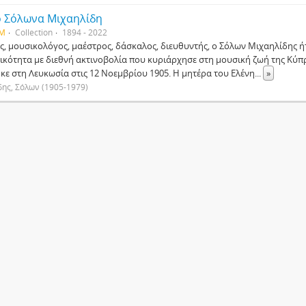
ο Σόλωνα Μιχαηλίδη
SM
Collection
1894 - 2022
ς, μουσικολόγος, μαέστρος, δάσκαλος, διευθυντής, ο Σόλων Μιχαηλίδης 
κότητα με διεθνή ακτινοβολία που κυριάρχησε στη μουσική ζωή της Κύπρ
κε στη Λευκωσία στις 12 Νοεμβρίου 1905. Η μητέρα του Ελένη
...
»
ης, Σόλων (1905-1979)